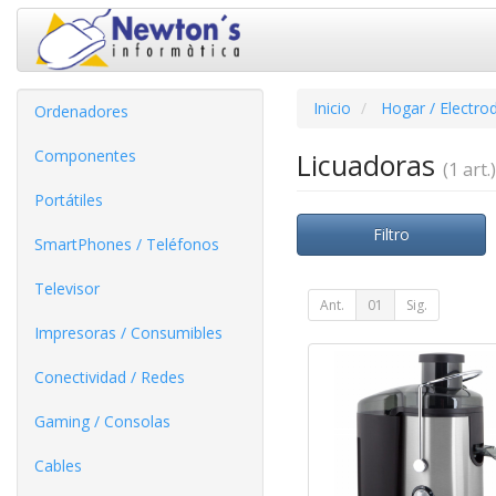
Inicio
Hogar / Electro
Ordenadores
Componentes
Licuadoras
(1 art.)
Portátiles
Filtro
SmartPhones / Teléfonos
Televisor
Ant.
01
Sig.
Impresoras / Consumibles
Conectividad / Redes
Gaming / Consolas
Cables