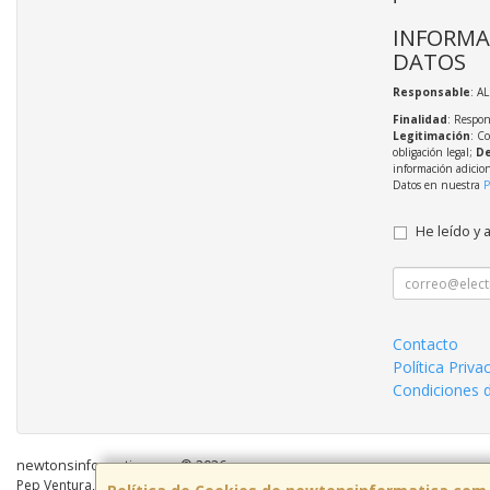
INFORMA
DATOS
Responsable
: A
Finalidad
: Respon
Legitimación
: C
obligación legal;
De
información adicio
Datos en nuestra
P
He leído y 
Contacto
Política Priva
Condiciones 
newtonsinformatica.com © 2026
Pep Ventura, 55 Local 2, 08810, Barcelona, España. - C.I.F.: B59883041 - Tel: