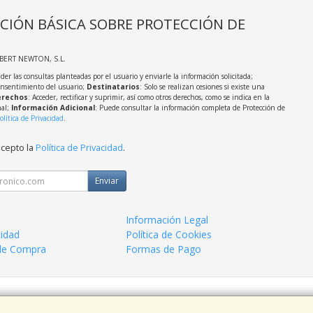
CIÓN BÁSICA SOBRE PROTECCIÓN DE
LBERT NEWTON, S.L.
der las consultas planteadas por el usuario y enviarle la información solicitada;
onsentimiento del usuario;
Destinatarios
: Solo se realizan cesiones si existe una
rechos
: Acceder, rectificar y suprimir, así como otros derechos, como se indica en la
nal;
Información Adicional
: Puede consultar la información completa de Protección de
olítica de Privacidad
.
acepto la
Política de Privacidad
.
Enviar
Información Legal
cidad
Política de Cookies
de Compra
Formas de Pago
 938963820