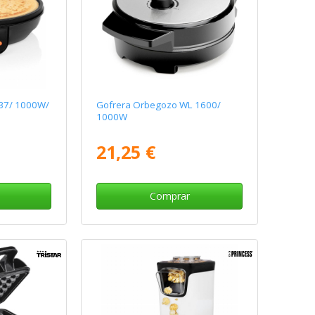
637/ 1000W/
Gofrera Orbegozo WL 1600/
1000W
21,25 €
Comprar