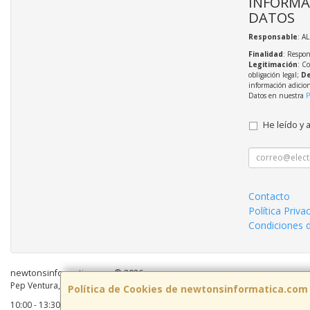
INFORMA
DATOS
Responsable
: A
Finalidad
: Respon
Legitimación
: C
obligación legal;
De
información adicio
Datos en nuestra
P
He leído y 
Contacto
Política Priva
Condiciones 
newtonsinformatica.com © 2026
Pep Ventura, 55 Local 2, 08810, Barcelona, España. - C.I.F.: B59883041 - Tel:
Política de Cookies de newtonsinformatica.com
10:00 - 13:30