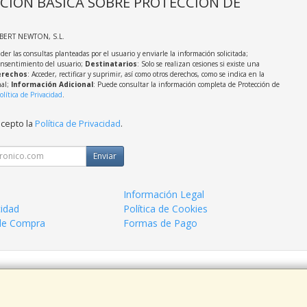
CIÓN BÁSICA SOBRE PROTECCIÓN DE
LBERT NEWTON, S.L.
der las consultas planteadas por el usuario y enviarle la información solicitada;
onsentimiento del usuario;
Destinatarios
: Solo se realizan cesiones si existe una
rechos
: Acceder, rectificar y suprimir, así como otros derechos, como se indica en la
nal;
Información Adicional
: Puede consultar la información completa de Protección de
olítica de Privacidad
.
acepto la
Política de Privacidad
.
Enviar
Información Legal
cidad
Política de Cookies
de Compra
Formas de Pago
 938963820