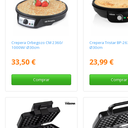
Crepera Orbegozo CM 2360/
Crepera Tristar BP-2
1000W/ Ø30cm
Ø30cm
33,50 €
23,99 €
Comprar
Comprar