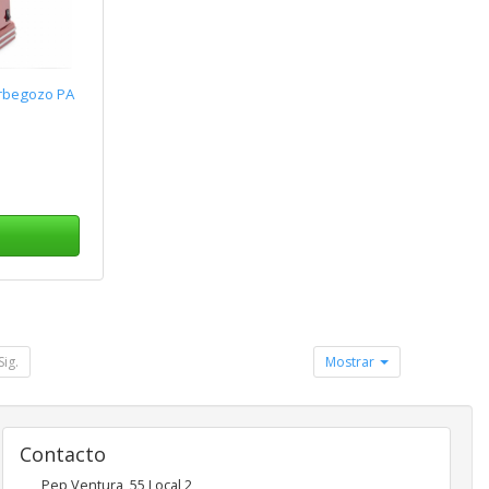
rbegozo PA
Sig.
Mostrar
Contacto
Pep Ventura, 55 Local 2