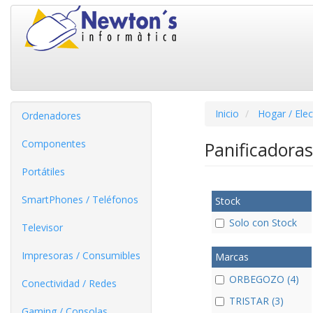
Inicio
Hogar / Ele
Ordenadores
Componentes
Panificadoras
Portátiles
SmartPhones / Teléfonos
Stock
Solo con Stock
Televisor
Impresoras / Consumibles
Marcas
ORBEGOZO (4)
Conectividad / Redes
TRISTAR (3)
Gaming / Consolas