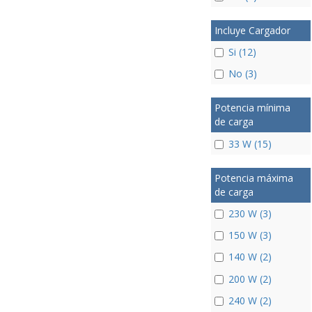
Incluye Cargador
Si (12)
No (3)
Potencia mínima
de carga
33 W (15)
Potencia máxima
de carga
230 W (3)
150 W (3)
140 W (2)
200 W (2)
240 W (2)