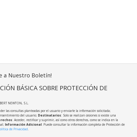
e a Nuestro Boletín!
CIÓN BÁSICA SOBRE PROTECCIÓN DE
LBERT NEWTON, S.L.
der las consultas planteadas por el usuario y enviarle la información solicitada;
onsentimiento del usuario;
Destinatarios
: Solo se realizan cesiones si existe una
rechos
: Acceder, rectificar y suprimir, así como otros derechos, como se indica en la
nal;
Información Adicional
: Puede consultar la información completa de Protección de
olítica de Privacidad
.