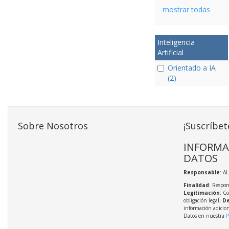
mostrar todas
Inteligencia
Artificial
Orientado a IA
(2)
Sobre Nosotros
¡Suscríbet
INFORMA
DATOS
Responsable
: A
Finalidad
: Respon
Legitimación
: C
obligación legal;
De
información adicio
Datos en nuestra
P