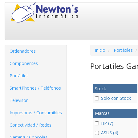
Inicio
Portátiles
Ordenadores
Componentes
Portatiles G
Portátiles
SmartPhones / Teléfonos
Stock
Solo con Stock
Televisor
Impresoras / Consumibles
Marcas
HP (7)
Conectividad / Redes
ASUS (4)
Gaming / Consolas