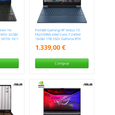
men 16-
Portátil Gaming HP Victus 15-
-365/ 32GB/
FA2039NS Intel Core 7-240H/
 5070/ 16"/
16GB/ 1TB SSD/ GeForce RTX
o
5060/ 15.6"/ Sin Sistema
1.339,00 €
Operativo
Comprar