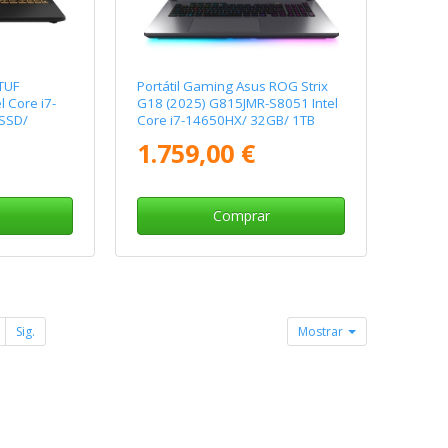
TUF
Portátil Gaming Asus ROG Strix
 Core i7-
G18 (2025) G815JMR-S8051 Intel
SSD/
Core i7-14650HX/ 32GB/ 1TB
"/ Sin
SSD/ GeForce RTX 5060/ 18"/ Sin
1.759,00 €
Sistema Operativo
Comprar
Sig.
Mostrar