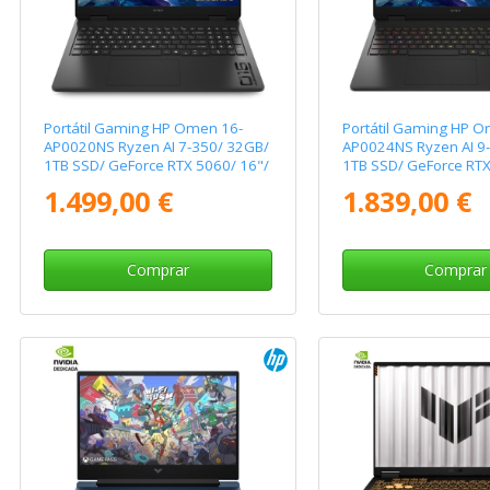
Portátil Gaming HP Omen 16-
Portátil Gaming HP O
AP0020NS Ryzen AI 7-350/ 32GB/
AP0024NS Ryzen AI 9
1TB SSD/ GeForce RTX 5060/ 16"/
1TB SSD/ GeForce RTX
Sin Sistema Operativo
Sin Sistema Operativ
1.499,00 €
1.839,00 €
Comprar
Comprar