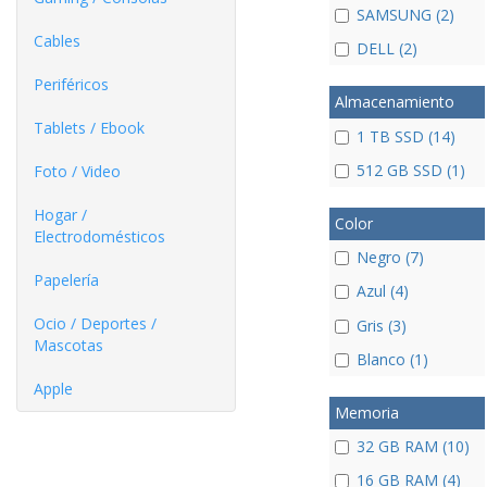
SAMSUNG (2)
Cables
DELL (2)
Periféricos
Almacenamiento
Tablets / Ebook
1 TB SSD (14)
512 GB SSD (1)
Foto / Video
Hogar /
Color
Electrodomésticos
Negro (7)
Papelería
Azul (4)
Ocio / Deportes /
Gris (3)
Mascotas
Blanco (1)
Apple
Memoria
32 GB RAM (10)
16 GB RAM (4)