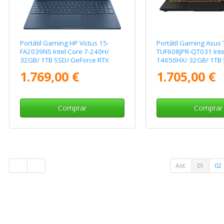
Portátil Gaming HP Victus 15-
Portátil Gaming Asus 
FA2039NS Intel Core 7-240H/
TUF608JPR-QT031 Intel
32GB/ 1TB SSD/ GeForce RTX
14650HX/ 32GB/ 1TB 
5060/ 15.6"/ Sin Sistema
GeForce RTX 5070/ 16
1.769,00 €
1.705,00 €
Operativo
Sistema Operativo
Comprar
Comprar
Ant.
01
02