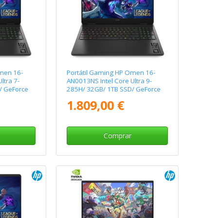
men 16-
Portátil Gaming HP Omen 16-
ltra 7-
AN0013NS Intel Core Ultra 9-
/ GeForce
285H/ 32GB/ 1TB SSD/ GeForce
istema
RTX 5060/ 16"/ Sin Sistema
1.809,00 €
Operativo
Comprar