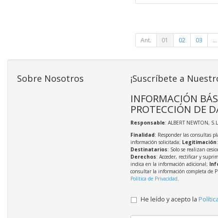
Ant.
01
02
03
...
Sobre Nosotros
¡Suscríbete a Nuestr
INFORMACIÓN BÁS
PROTECCIÓN DE D
Responsable
: ALBERT NEWTON, S.L
Finalidad
: Responder las consultas pl
información solicitada;
Legitimación
Destinatarios
: Solo se realizan cesio
Derechos
: Acceder, rectificar y supri
indica en la información adicional;
Inf
consultar la información completa de P
Política de Privacidad
.
He leído y acepto la
Polític