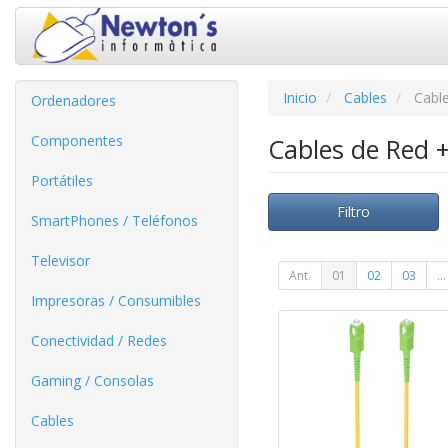
Inicio
Cables
Cabl
Ordenadores
Componentes
Cables de Red 
Portátiles
Filtro
SmartPhones / Teléfonos
Televisor
Ant.
01
02
03
...
Impresoras / Consumibles
Conectividad / Redes
Gaming / Consolas
Cables