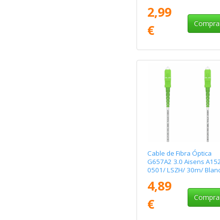
2,99
Compra
€
Cable de Fibra Óptica
G657A2 3.0 Aisens A152
0501/ LSZH/ 30m/ Blan
4,89
Compra
€