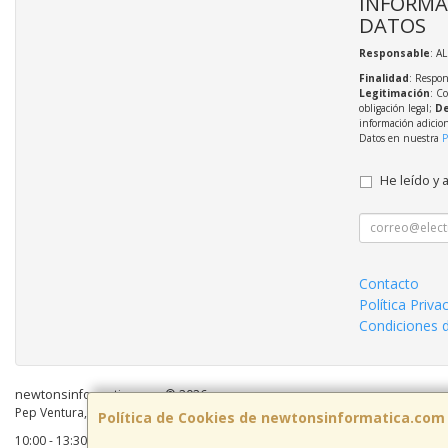
INFORMA
DATOS
Responsable
: A
Finalidad
: Respon
Legitimación
: C
obligación legal;
De
información adicio
Datos en nuestra
P
He leído y 
Contacto
Política Priva
Condiciones 
newtonsinformatica.com © 2026
Pep Ventura, 55 Local 2, 08810, Barcelona, España. - C.I.F.: B59883041 - Tel:
Política de Cookies de newtonsinformatica.com
10:00 - 13:30