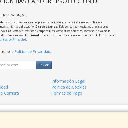
CIÓN BÁSICA SOBRE PROTECCIÓN DE
LBERT NEWTON, S.L.
der las consultas planteadas por el usuario y enviarle la información solicitada;
onsentimiento del usuario;
Destinatarios
: Solo se realizan cesiones si existe una
rechos
: Acceder, rectificar y suprimir, así como otros derechos, como se indica en la
nal;
Información Adicional
: Puede consultar la información completa de Protección de
olítica de Privacidad
.
acepto la
Política de Privacidad
.
Enviar
Información Legal
cidad
Política de Cookies
de Compra
Formas de Pago
 938963820