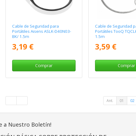
Cable de Seguridad para
Cable de Seguridad p
Portátiles Aisens ASLK-D40N03-
Portátiles TooQ TQC
BK/ 1.5m
1.5m
3,19 €
3,59 €
Comprar
Comprar
Ant.
01
02
e a Nuestro Boletín!