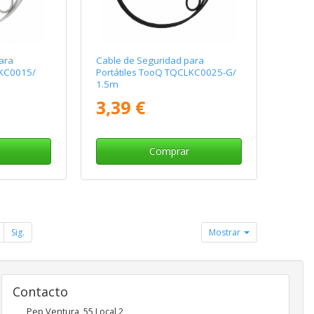
ara
Cable de Seguridad para
LKC0015/
Portátiles TooQ TQCLKC0025-G/
1.5m
3,39 €
Comprar
Sig.
Mostrar
Contacto
Pep Ventura, 55 Local 2