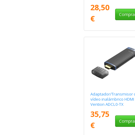
Vention AKGH0-EU
28,50
Compra
€
Adaptador/Transmisor 
vídeo inalámbrico HDMI
Vention ADCL0-TX
35,75
Compra
€