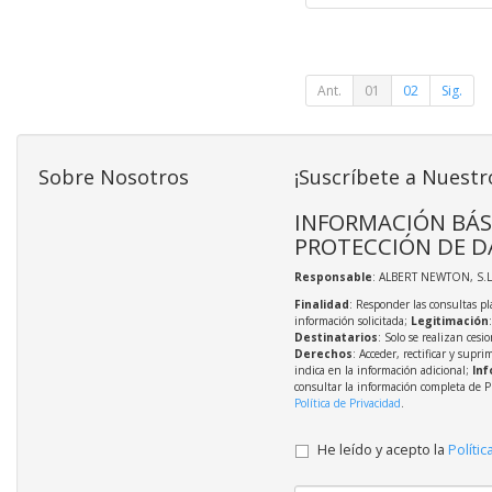
Ant.
01
02
Sig.
Sobre Nosotros
¡Suscríbete a Nuestr
INFORMACIÓN BÁS
PROTECCIÓN DE D
Responsable
: ALBERT NEWTON, S.L
Finalidad
: Responder las consultas pl
información solicitada;
Legitimación
Destinatarios
: Solo se realizan cesio
Derechos
: Acceder, rectificar y supri
indica en la información adicional;
Inf
consultar la información completa de P
Política de Privacidad
.
He leído y acepto la
Polític