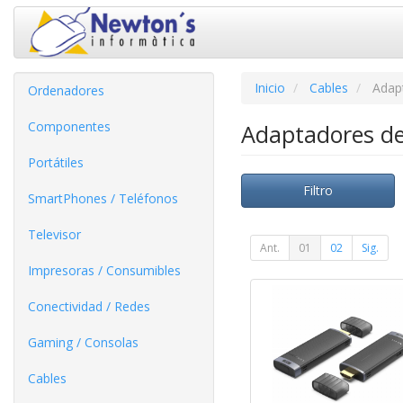
Inicio
Cables
Adap
Ordenadores
Componentes
Adaptadores de
Portátiles
Filtro
SmartPhones / Teléfonos
Televisor
Ant.
01
02
Sig.
Impresoras / Consumibles
Conectividad / Redes
Gaming / Consolas
Cables