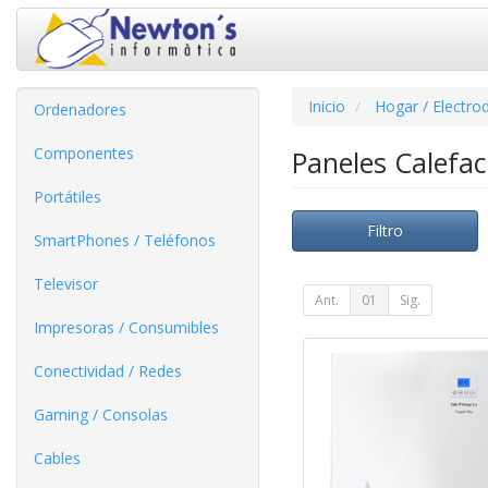
Inicio
Hogar / Electro
Ordenadores
Componentes
Paneles Calefa
Portátiles
Filtro
SmartPhones / Teléfonos
Televisor
Ant.
01
Sig.
Impresoras / Consumibles
Conectividad / Redes
Gaming / Consolas
Cables