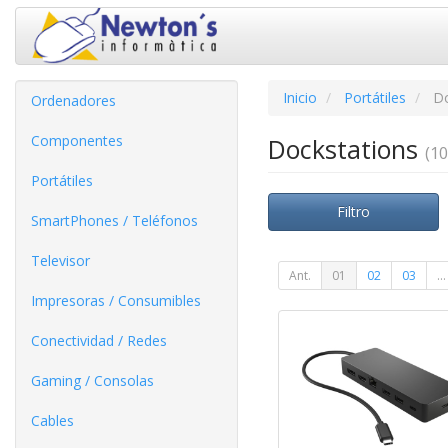
Inicio
Portátiles
Do
Ordenadores
Componentes
Dockstations
(10
Portátiles
Filtro
SmartPhones / Teléfonos
Televisor
Ant.
01
02
03
...
Impresoras / Consumibles
Conectividad / Redes
Gaming / Consolas
Cables