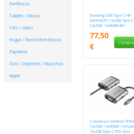
Periféricos
Docking USB Tipo-C HP
Tablets / Ebook
50H55UT/ 1xUSB Tipo-C
2xUSB/ 1xHDMI 4K/
Foto / Video
1xDisplayPort/ 1xRJ45/
77,50
1xUSB Tipo-C PD
Hogar / Electrodomésticos
Compra
€
Papelería
Ocio / Deportes / Mascotas
Apple
Conversor Vention TFAH
1xUSB/ 1xHDMI/ 1xVGA
1xUSB Tipo-C PD/ Gris