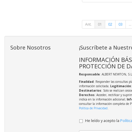
Ant.
01
02
03
...
Sobre Nosotros
¡Suscríbete a Nuestr
INFORMACIÓN BÁS
PROTECCIÓN DE D
Responsable
: ALBERT NEWTON, S.L
Finalidad
: Responder las consultas pl
información solicitada;
Legitimación
Destinatarios
: Solo se realizan cesio
Derechos
: Acceder, rectificar y supri
indica en la información adicional;
Inf
consultar la información completa de P
Política de Privacidad
.
He leído y acepto la
Polític