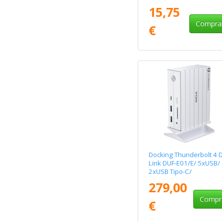
15,75
Compra
€
Docking Thunderbolt 4 D
Link DUF-E01/E/ 5xUSB/
2xUSB Tipo-C/
2xThunderblot/
279,00
1xDisplayPort/ 1xHDMI 
1xRJ45/ 1xJack 3.5/
Compr
€
1xLector de Tarjetas/
Blanco