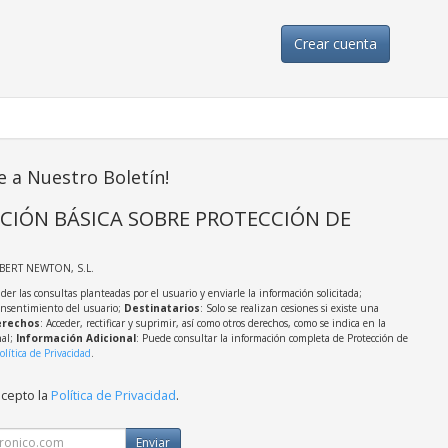
Crear cuenta
e a Nuestro Boletín!
CIÓN BÁSICA SOBRE PROTECCIÓN DE
LBERT NEWTON, S.L.
der las consultas planteadas por el usuario y enviarle la información solicitada;
onsentimiento del usuario;
Destinatarios
: Solo se realizan cesiones si existe una
rechos
: Acceder, rectificar y suprimir, así como otros derechos, como se indica en la
nal;
Información Adicional
: Puede consultar la información completa de Protección de
olítica de Privacidad
.
acepto la
Política de Privacidad
.
Enviar