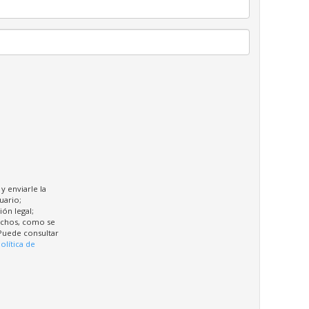
y enviarle la
uario;
ión legal;
rechos, como se
 Puede consultar
olítica de