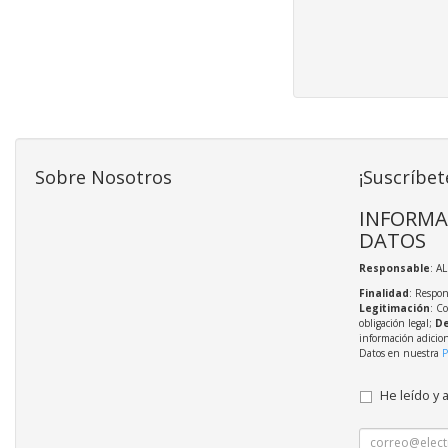
Sobre Nosotros
¡Suscríbet
INFORMA
DATOS
Responsable
: A
Finalidad
: Respon
Legitimación
: C
obligación legal;
De
información adicio
Datos en nuestra
P
He leído y 