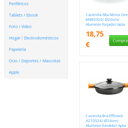
Periféricos
Cacerola Alta Monix Gr
Tablets / Ebook
M480320/ Ø20cm/
Aluminio forjado/ Apta
Foto / Video
para Inducción
18,75
Hogar / Electrodomésticos
Compra
€
Papelería
Ocio / Deportes / Mascotas
Apple
Cacerola Bra Efficient
A270524/ Ø24cm/
Aluminio fundido/ Apta