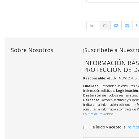
Ant.
01
02
03
Si
Sobre Nosotros
¡Suscríbete a Nuestr
INFORMACIÓN BÁS
PROTECCIÓN DE D
Responsable
: ALBERT NEWTON, S.L
Finalidad
: Responder las consultas pl
información solicitada;
Legitimación
Destinatarios
: Solo se realizan cesio
Derechos
: Acceder, rectificar y supri
indica en la información adicional;
Inf
consultar la información completa de P
Política de Privacidad
.
He leído y acepto la
Polític