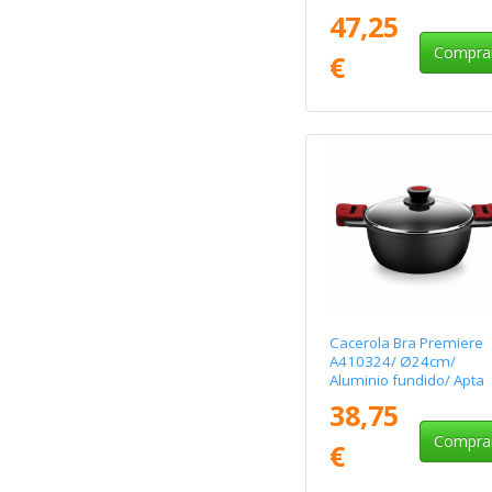
para Inducción
47,25
Compra
€
Cacerola Bra Premiere
A410324/ Ø24cm/
Aluminio fundido/ Apta
para Inducción
38,75
Compra
€