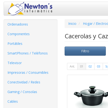
Inicio
Hogar / Electro
Ordenadores
Componentes
Cacerolas y Ca
Portátiles
Filtro
SmartPhones / Teléfonos
Televisor
Ant.
01
02
03
Si
Impresoras / Consumibles
Conectividad / Redes
Gaming / Consolas
Cables