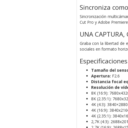
Sincroniza como
Sincronización multicámar
Cut Pro y Adobe Premiere
UNA CAPTURA, 
Graba con la libertad de 
sociales en formato horizo
Especificaciones
Tamaño del senso
Apertura:
F2.6
Distancia focal e
Resolución de víd
8K (16:9): 7680x43
8K (2.35:1): 7680x
4K (4:3): 3840×288
4K (16:9): 3840x21
4K (2.35:1): 3840x
2,7K (4:3): 2688x2
2,7K (16:9): 2688x