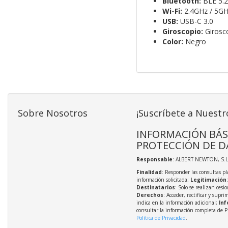
Bluetooth:
BLE 5.2
Wi-Fi:
2.4GHz / 5GHz
USB:
USB-C 3.0
Giroscopio:
Girosco
Color:
Negro
Sobre Nosotros
¡Suscríbete a Nuestr
INFORMACIÓN BÁS
PROTECCIÓN DE D
Responsable
: ALBERT NEWTON, S.L
Finalidad
: Responder las consultas pl
información solicitada;
Legitimación
Destinatarios
: Solo se realizan cesio
Derechos
: Acceder, rectificar y supri
indica en la información adicional;
Inf
consultar la información completa de P
Política de Privacidad
.