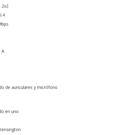
x 2x2
5.4
 Mbps
o A
o de auriculares y micrófono
odo en uno
 Kensington