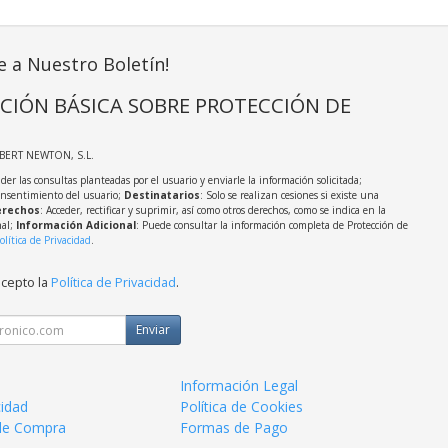
e a Nuestro Boletín!
CIÓN BÁSICA SOBRE PROTECCIÓN DE
LBERT NEWTON, S.L.
der las consultas planteadas por el usuario y enviarle la información solicitada;
onsentimiento del usuario;
Destinatarios
: Solo se realizan cesiones si existe una
rechos
: Acceder, rectificar y suprimir, así como otros derechos, como se indica en la
nal;
Información Adicional
: Puede consultar la información completa de Protección de
olítica de Privacidad
.
acepto la
Política de Privacidad
.
Enviar
Información Legal
cidad
Política de Cookies
de Compra
Formas de Pago