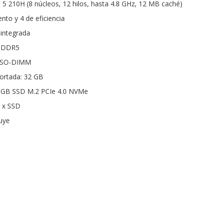
e 5 210H (8 núcleos, 12 hilos, hasta 4.8 GHz, 12 MB caché)
nto y 4 de eficiencia
 integrada
 DDR5
: SO-DIMM
rtada: 32 GB
 GB SSD M.2 PCIe 4.0 NVMe
1 x SSD
luye