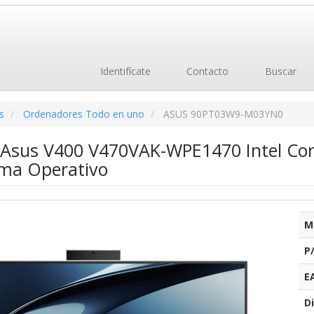
Identifícate
Contacto
Buscar
s
Ordenadores Todo en uno
ASUS 90PT03W9-M03YN0
e Asus V400 V470VAK-WPE1470 Intel Co
ema Operativo
M
P
E
Di