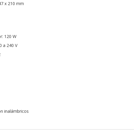
447 x 210 mm
r: 120 W
0 a 240 V
z
ón inalámbricos