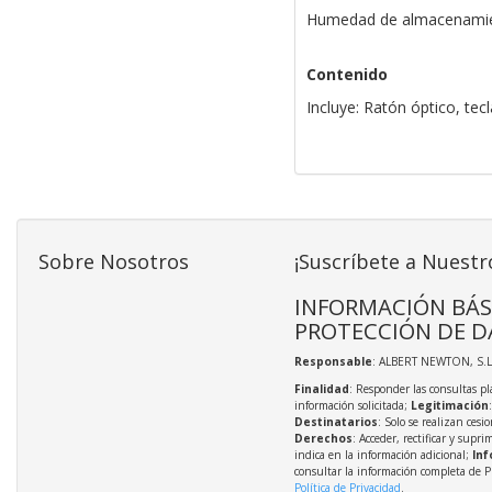
Humedad de almacenamie
Contenido
Incluye: Ratón óptico, tec
Sobre Nosotros
¡Suscríbete a Nuestr
INFORMACIÓN BÁS
PROTECCIÓN DE D
Responsable
: ALBERT NEWTON, S.L
Finalidad
: Responder las consultas pl
información solicitada;
Legitimación
Destinatarios
: Solo se realizan cesio
Derechos
: Acceder, rectificar y supri
indica en la información adicional;
Inf
consultar la información completa de P
Política de Privacidad
.