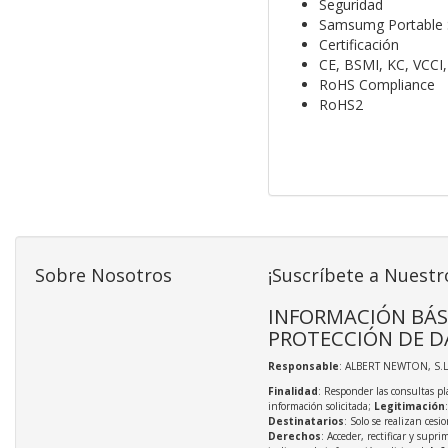
Seguridad
Samsumg Portable S
Certificación
CE, BSMI, KC, VCCI,
RoHS Compliance
RoHS2
Sobre Nosotros
¡Suscríbete a Nuestr
INFORMACIÓN BÁS
PROTECCIÓN DE D
Responsable
: ALBERT NEWTON, S.L
Finalidad
: Responder las consultas pl
información solicitada;
Legitimación
Destinatarios
: Solo se realizan cesio
Derechos
: Acceder, rectificar y supri