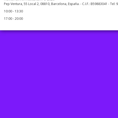
Pep Ventura, 55 Local 2, 08810, Barcelona, España. - C.I.F.: B59883041 - Tel:
10:00 - 13:30
17:00 - 20:00