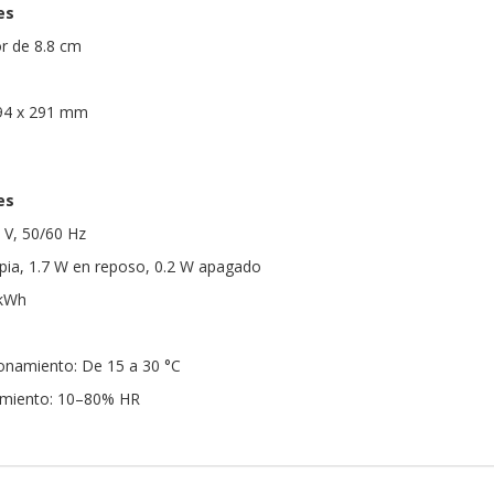
es
or de 8.8 cm
394 x 291 mm
es
 V, 50/60 Hz
ia, 1.7 W en reposo, 0.2 W apagado
 kWh
onamiento: De 15 a 30 °C
miento: 10–80% HR