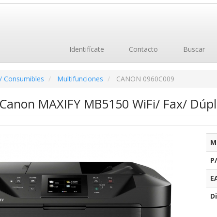
Identifícate
Contacto
Buscar
/ Consumibles
Multifunciones
CANON 0960C009
 Canon MAXIFY MB5150 WiFi/ Fax/ Dúpl
M
P
E
Di