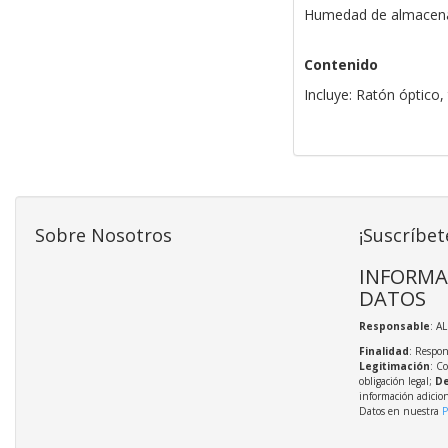
Humedad de almacen
Contenido
Incluye: Ratón óptico,
Sobre Nosotros
¡Suscríbet
INFORMA
DATOS
Responsable
: A
Finalidad
: Respon
Legitimación
: C
obligación legal;
De
información adicio
Datos en nuestra
P