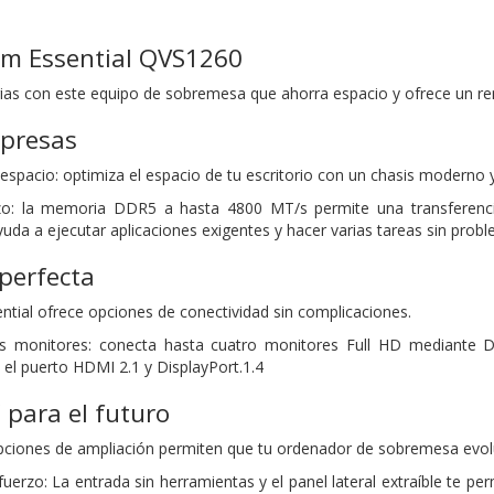
lim Essential QVS1260
arias con este equipo de sobremesa que ahorra espacio y ofrece un ren
mpresas
espacio: optimiza el espacio de tu escritorio con un chasis moderno y
rzo: la memoria DDR5 a hasta 4800 MT/s permite una transferenc
uda a ejecutar aplicaciones exigentes y hacer varias tareas sin prob
perfecta
ntial ofrece opciones de conectividad sin complicaciones.
s monitores: conecta hasta cuatro monitores Full HD mediante D
 el puerto HDMI 2.1 y DisplayPort.1.4
 para el futuro
pciones de ampliación permiten que tu ordenador de sobremesa evol
sfuerzo: La entrada sin herramientas y el panel lateral extraíble te 