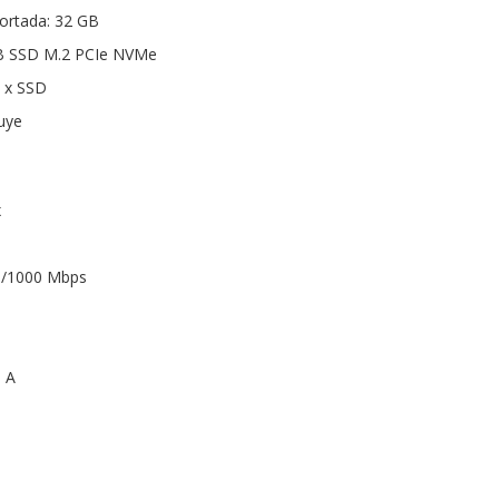
rtada: 32 GB
B SSD M.2 PCIe NVMe
1 x SSD
luye
x
00/1000 Mbps
o A