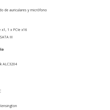
o de auriculares y micrófono
 x1, 1 x PCIe x16
SATA III
ia
tek ALC3204
C
 Kensington