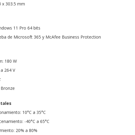
3 x 303.5 mm
ndows 11 Pro 64 bits
ueba de Microsoft 365 y McAfee Business Protection
ón: 180 W
 a 264 V
z
S Bronze
tales
onamiento: 10°C a 35°C
enamiento: -40°C a 65°C
miento: 20% a 80%