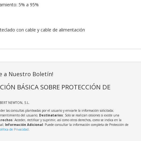
amiento: 5% a 95%
 teclado con cable y cable de alimentación
e a Nuestro Boletín!
CIÓN BÁSICA SOBRE PROTECCIÓN DE
LBERT NEWTON, S.L.
der las consultas planteadas por el usuario y enviarle la información solicitada;
onsentimiento del usuario;
Destinatarios
: Solo se realizan cesiones si existe una
rechos
: Acceder, rectificar y suprimir, así como otros derechos, como se indica en la
nal;
Información Adicional
: Puede consultar la información completa de Protección de
olítica de Privacidad
.