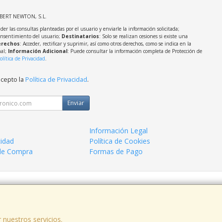
LBERT NEWTON, S.L.
der las consultas planteadas por el usuario y enviarle la información solicitada;
onsentimiento del usuario;
Destinatarios
: Solo se realizan cesiones si existe una
rechos
: Acceder, rectificar y suprimir, así como otros derechos, como se indica en la
nal;
Información Adicional
: Puede consultar la información completa de Protección de
olítica de Privacidad
.
acepto la
Política de Privacidad
.
Enviar
Información Legal
cidad
Política de Cookies
de Compra
Formas de Pago
 938963820
 nuestros servicios.