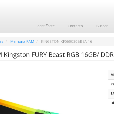
Identifícate
Contacto
Buscar
es
Memoria RAM
KINGSTON KF560C30BBEA-16
 Kingston FURY Beast RGB 16GB/ DDR
M
P
E
Di