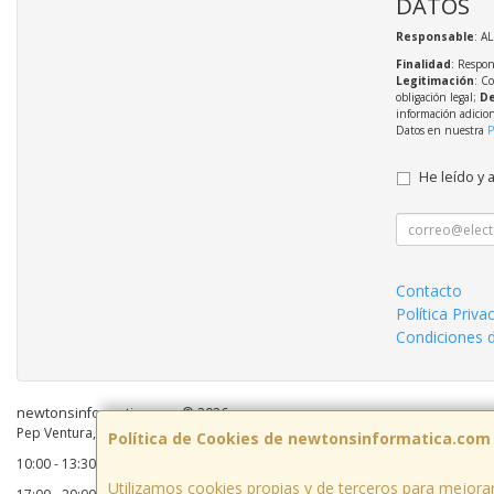
DATOS
Responsable
: A
Finalidad
: Respon
Legitimación
: C
obligación legal;
De
información adicio
Datos en nuestra
P
He leído y 
Contacto
Política Priva
Condiciones 
newtonsinformatica.com © 2026
Pep Ventura, 55 Local 2, 08810, Barcelona, España. - C.I.F.: B59883041 - Tel:
Política de Cookies de newtonsinformatica.com
10:00 - 13:30
Utilizamos cookies propias y de terceros para mejorar