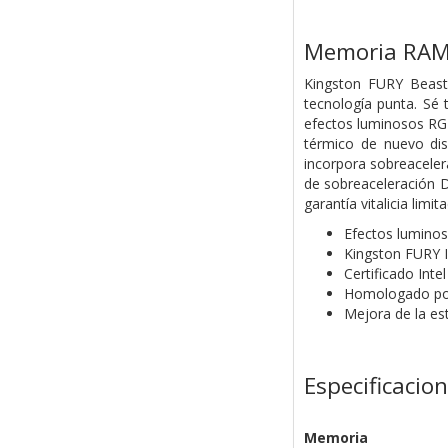
Memoria RAM
Kingston FURY Beast
tecnología punta. Sé
efectos luminosos RGB
térmico de nuevo dis
incorpora sobreacele
de sobreaceleración D
garantía vitalicia limit
Efectos lumino
Kingston FURY 
Certificado Int
Homologado por 
Mejora de la est
Especificacio
Memoria