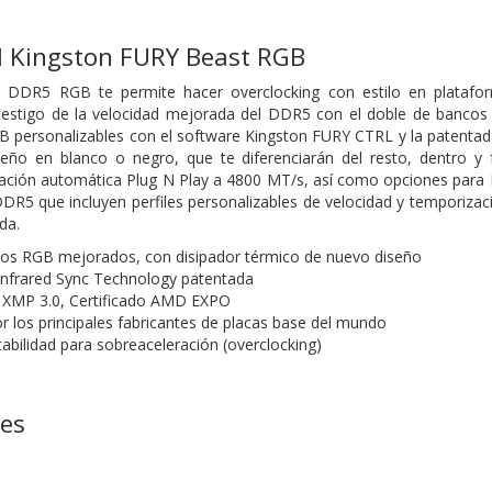
 Kingston FURY Beast RGB
 DDR5 RGB te permite hacer overclocking con estilo en platafo
 testigo de la velocidad mejorada del DDR5 con el doble de banco
 personalizables con el software Kingston FURY CTRL y la patentada
eño en blanco o negro, que te diferenciarán del resto, dentro 
ración automática Plug N Play a 4800 MT/s, así como opciones para
DR5 que incluyen perfiles personalizables de velocidad y temporizaci
ada.
sos RGB mejorados, con disipador térmico de nuevo diseño
Infrared Sync Technology patentada
el XMP 3.0, Certificado AMD EXPO
los principales fabricantes de placas base del mundo
abilidad para sobreaceleración (overclocking)
nes