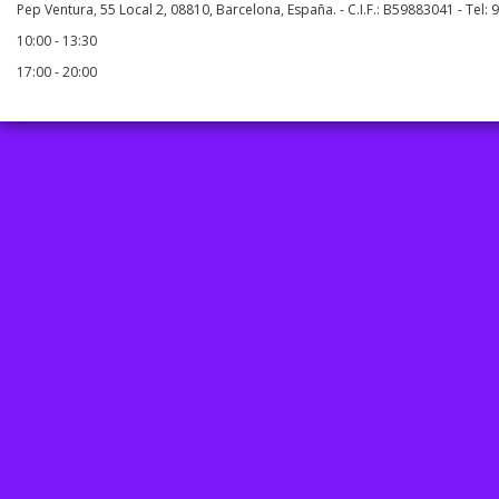
Pep Ventura, 55 Local 2, 08810, Barcelona, España. - C.I.F.: B59883041 - Tel:
10:00 - 13:30
17:00 - 20:00