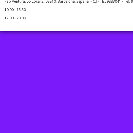
Pep Ventura, 55 Local 2, 08810, Barcelona, España. - C.I.F.: B59883041 - Tel:
10:00 - 13:30
17:00 - 20:00