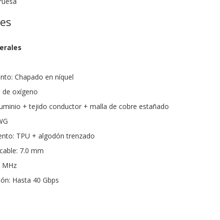
ruesa
nes
erales
nto: Chapado en níquel
e de oxígeno
luminio + tejido conductor + malla de cobre estañado
AWG
iento: TPU + algodón trenzado
 cable: 7.0 mm
0 MHz
ión: Hasta 40 Gbps