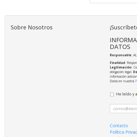
Sobre Nosotros
¡Suscríbet
INFORMA
DATOS
Responsable
: A
Finalidad
: Respon
Legitimación
: C
obligación legal;
De
información adicio
Datos en nuestra
P
He leído y 
Contacto
Política Priva