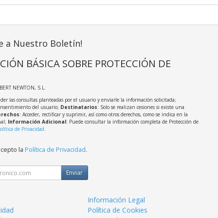
e a Nuestro Boletín!
CIÓN BÁSICA SOBRE PROTECCIÓN DE
LBERT NEWTON, S.L.
der las consultas planteadas por el usuario y enviarle la información solicitada;
onsentimiento del usuario;
Destinatarios
: Solo se realizan cesiones si existe una
rechos
: Acceder, rectificar y suprimir, así como otros derechos, como se indica en la
nal;
Información Adicional
: Puede consultar la información completa de Protección de
olítica de Privacidad
.
acepto la
Política de Privacidad
.
Enviar
Información Legal
cidad
Política de Cookies