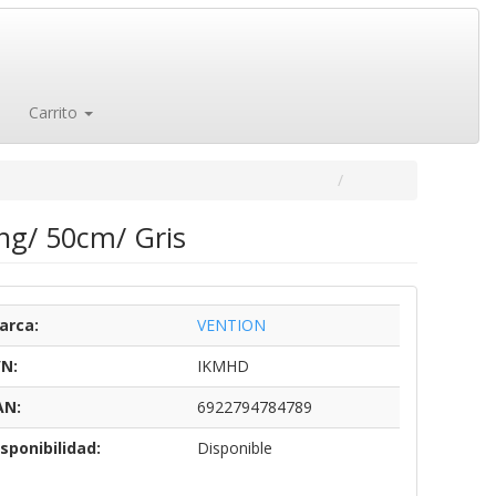
Carrito
ng/ 50cm/ Gris
arca:
VENTION
/N:
IKMHD
AN:
6922794784789
sponibilidad:
Disponible