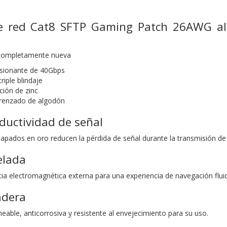
le red Cat8 SFTP Gaming Patch 26AWG a
 completamente nueva
esionante de 40Gbps
riple blindaje
ción de zinc
trenzado de algodón
ductividad de señal
apados en oro reducen la pérdida de señal durante la transmisión de
elada
cia electromagnética externa para una experiencia de navegación flui
adera
able, anticorrosiva y resistente al envejecimiento para su uso.