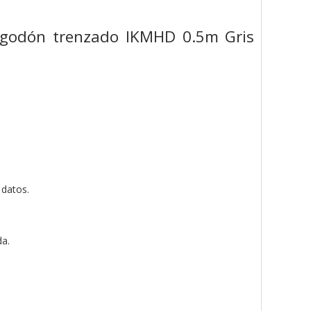
lgodón trenzado IKMHD 0.5m Gris
 datos.
da.