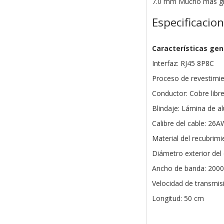
7.0 mm Mucho más g
Especificacio
Características gen
Interfaz: RJ45 8P8C
Proceso de revestimie
Conductor: Cobre libr
Blindaje: Lámina de a
Calibre del cable: 26
Material del recubrim
Diámetro exterior del
Ancho de banda: 200
Velocidad de transmis
Longitud: 50 cm