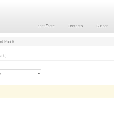
Identifícate
Contacto
Buscar
ad Mini 6
art.)