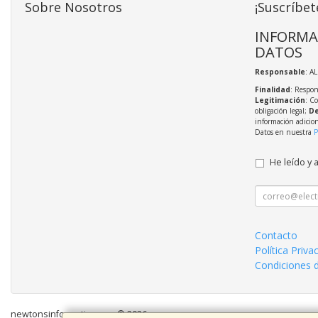
Sobre Nosotros
¡Suscríbet
INFORMA
DATOS
Responsable
: A
Finalidad
: Respon
Legitimación
: C
obligación legal;
De
información adicio
Datos en nuestra
P
He leído y 
Contacto
Política Priva
Condiciones 
newtonsinformatica.com © 2026