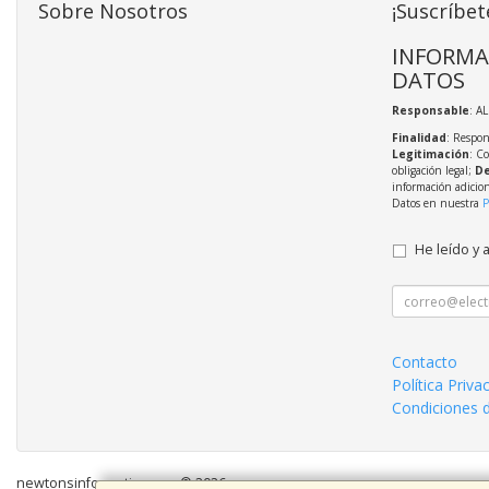
Sobre Nosotros
¡Suscríbet
INFORMA
DATOS
Responsable
: A
Finalidad
: Respon
Legitimación
: C
obligación legal;
De
información adicio
Datos en nuestra
P
He leído y 
Contacto
Política Priva
Condiciones 
newtonsinformatica.com © 2026