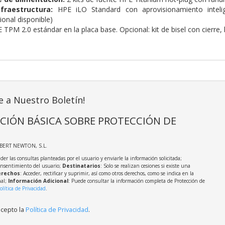
fraestructura:
HPE iLO Standard con aprovisionamiento inte
ional disponible)
TPM 2.0 estándar en la placa base. Opcional: kit de bisel con cierre, k
e a Nuestro Boletín!
CIÓN BÁSICA SOBRE PROTECCIÓN DE
LBERT NEWTON, S.L.
der las consultas planteadas por el usuario y enviarle la información solicitada;
onsentimiento del usuario;
Destinatarios
: Solo se realizan cesiones si existe una
rechos
: Acceder, rectificar y suprimir, así como otros derechos, como se indica en la
nal;
Información Adicional
: Puede consultar la información completa de Protección de
olítica de Privacidad
.
acepto la
Política de Privacidad
.