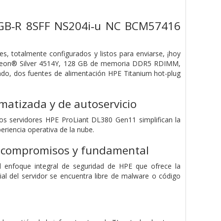
2GB‑R 8SFF NS204i‑u NC BCM57416
 totalmente configurados y listos para enviarse, ¡hoy
® Xeon® Silver 4514Y, 128 GB de memoria DDR5 RDIMM,
o, dos fuentes de alimentación HPE Titanium hot-plug
omatizada y de autoservicio
s servidores HPE ProLiant DL380 Gen11 simplifican la
riencia operativa de la nube.
in compromisos y fundamental
el enfoque integral de seguridad de HPE que ofrece la
cial del servidor se encuentra libre de malware o código