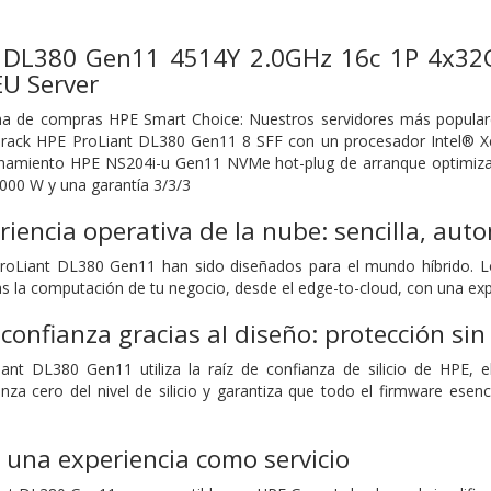
t DL380 Gen11 4514Y 2.0GHz 16c 1P 4x3
U Server
a de compras HPE Smart Choice: Nuestros servidores más populares,
a rack HPE ProLiant DL380 Gen11 8 SFF con un procesador Intel
enamiento HPE NS204i-u Gen11 NVMe hot-plug de arranque optimizad
1000 W y una garantía 3/3/3
eriencia operativa de la nube: sencilla, aut
roLiant DL380 Gen11 han sido diseñados para el mundo híbrido. Lo
s la computación de tu negocio, desde el edge-to-cloud, con una expe
confianza gracias al diseño: protección s
iant DL380 Gen11 utiliza la raíz de confianza de silicio de HPE, 
anza cero del nivel de silicio y garantiza que todo el firmware esen
 una experiencia como servicio