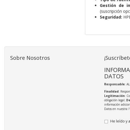
Gestión de in
(suscripción opc
Seguridad:
HPE 
Sobre Nosotros
¡Suscríbet
INFORMA
DATOS
Responsable
: A
Finalidad
: Respon
Legitimación
: C
obligación legal;
De
información adicio
Datos en nuestra
P
He leído y 