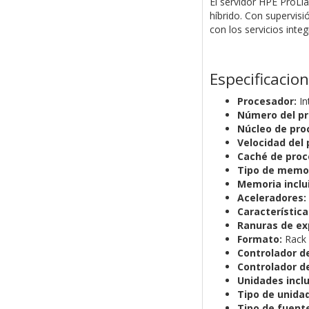
El servidor HPE ProLi
híbrido. Con supervisi
con los servicios int
Especificacio
Procesador:
In
Número del pr
Núcleo de pro
Velocidad del 
Caché de proc
Tipo de memor
Memoria inclu
Aceleradores:
Característica
Ranuras de ex
Formato:
Rack
Controlador de
Controlador d
Unidades inclu
Tipo de unidad
Tipo de fuent