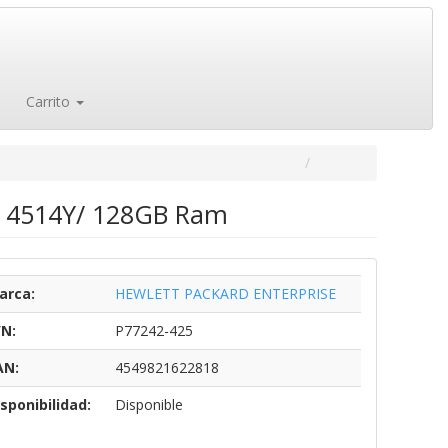
Carrito
er 4514Y/ 128GB Ram
arca:
HEWLETT PACKARD ENTERPRISE
/N:
P77242-425
AN:
4549821622818
sponibilidad:
Disponible