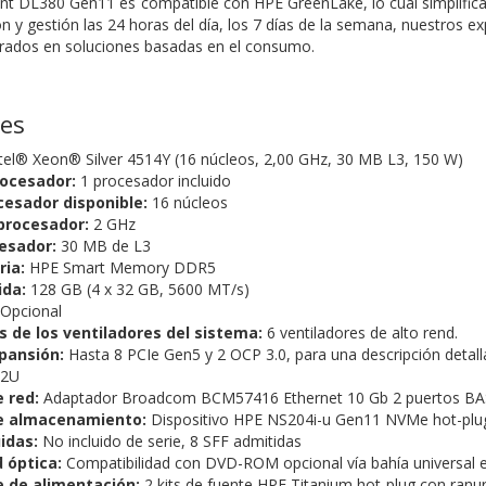
ant DL380 Gen11 es compatible con HPE GreenLake, lo cual simplifica l
ón y gestión las 24 horas del día, los 7 días de la semana, nuestros 
egrados en soluciones basadas en el consumo.
nes
tel® Xeon® Silver 4514Y (16 núcleos, 2,00 GHz, 30 MB L3, 150 W)
ocesador:
1 procesador incluido
cesador disponible:
16 núcleos
procesador:
2 GHz
esador:
30 MB de L3
ia:
HPE Smart Memory DDR5
ida:
128 GB (4 x 32 GB, 5600 MT/s)
Opcional
s de los ventiladores del sistema:
6 ventiladores de alto rend.
pansión:
Hasta 8 PCIe Gen5 y 2 OCP 3.0, para una descripción detalla
 2U
 red:
Adaptador Broadcom BCM57416 Ethernet 10 Gb 2 puertos BA
e almacenamiento:
Dispositivo HPE NS204i-u Gen11 NVMe hot-plug
idas:
No incluido de serie, 8 SFF admitidas
 óptica:
Compatibilidad con DVD-ROM opcional vía bahía universal 
e de alimentación:
2 kits de fuente HPE Titanium hot-plug con ranur