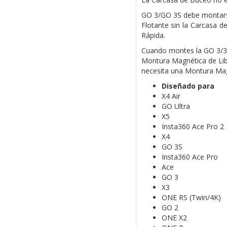
GO 3/GO 3S debe montarse
Flotante sin la Carcasa 
Rápida.
Cuando montes la GO 3/3S
Montura Magnética de Libe
necesita una Montura Mag
Diseñado para
X4 Air
GO Ultra
X5
Insta360 Ace Pro 2
X4
GO 3S
Insta360 Ace Pro
Ace
GO 3
X3
ONE RS (Twin/4K)
GO 2
ONE X2