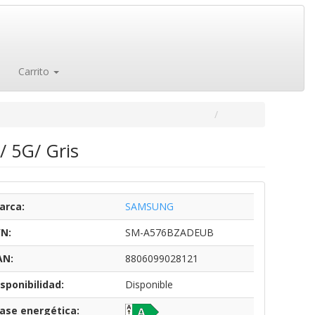
Carrito
 5G/ Gris
arca:
SAMSUNG
/N:
SM-A576BZADEUB
AN:
8806099028121
sponibilidad:
Disponible
lase energética: