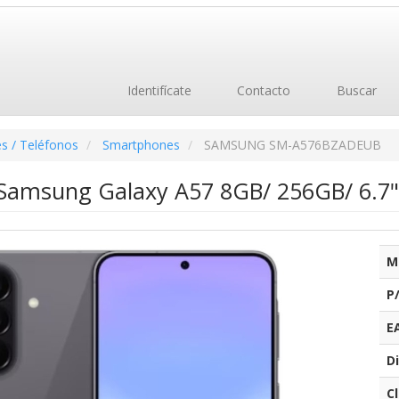
Identifícate
Contacto
Buscar
s / Teléfonos
Smartphones
SAMSUNG SM-A576BZADEUB
amsung Galaxy A57 8GB/ 256GB/ 6.7"/
M
P
E
Di
C