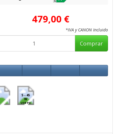
479,00 €
*IVA y CANON Incluido
Comprar
5 - 45
W
USB PD