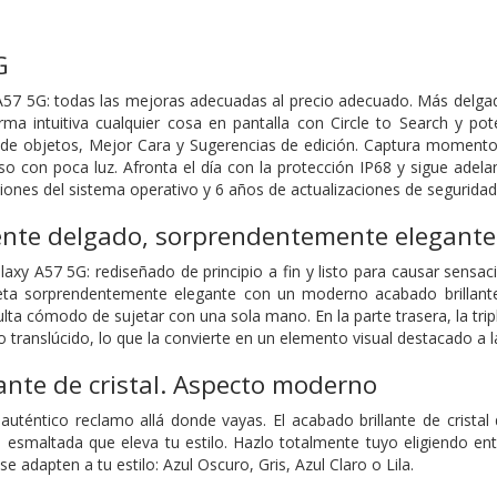
G
57 5G: todas las mejoras adecuadas al precio adecuado. Más delgad
rma intuitiva cualquier cosa en pantalla con Circle to Search y p
or de objetos, Mejor Cara y Sugerencias de edición. Captura momen
o con poca luz. Afronta el día con la protección IP68 y sigue adela
iones del sistema operativo y 6 años de actualizaciones de seguridad
te delgado, sorprendentemente elegante
axy A57 5G: rediseñado de principio a fin y listo para causar sensa
eta sorprendentemente elegante con un moderno acabado brillante
lta cómodo de sujetar con una sola mano. En la parte trasera, la tri
 translúcido, lo que la convierte en un elemento visual destacado a l
ante de cristal. Aspecto moderno
uténtico reclamo allá donde vayas. El acabado brillante de cristal
smaltada que eleva tu estilo. Hazlo totalmente tuyo eligiendo entr
e adapten a tu estilo: Azul Oscuro, Gris, Azul Claro o Lila.