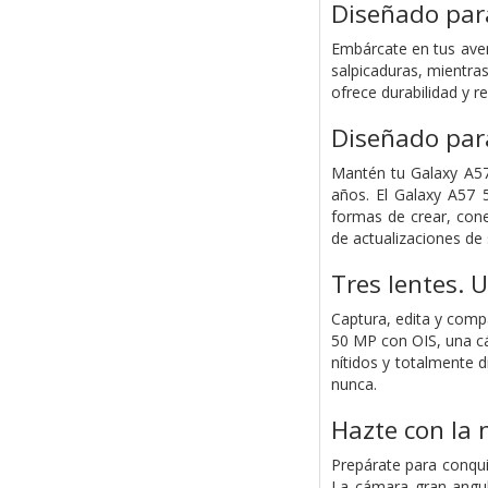
Diseñado para
Embárcate en tus aven
salpicaduras, mientra
ofrece durabilidad y r
Diseñado para
Mantén tu Galaxy A57 
años. El Galaxy A57 
formas de crear, cone
de actualizaciones de
Tres lentes.
Captura, edita y com
50 MP con OIS, una cá
nítidos y totalmente 
nunca.
Hazte con la 
Prepárate para conqui
La cámara gran angul