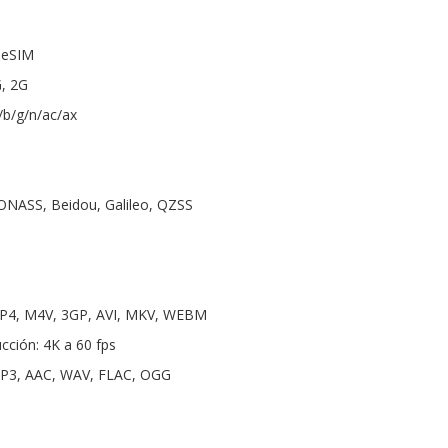
 eSIM
G, 2G
a/b/g/n/ac/ax
LONASS, Beidou, Galileo, QZSS
MP4, M4V, 3GP, AVI, MKV, WEBM
cción: 4K a 60 fps
MP3, AAC, WAV, FLAC, OGG