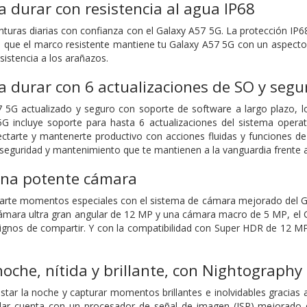
 durar con resistencia al agua IP68
turas diarias con confianza con el Galaxy A57 5G. La protección IP68 
s que el marco resistente mantiene tu Galaxy A57 5G con un aspecto 
esistencia a los arañazos.
 durar con 6 actualizaciones de SO y segu
5G actualizado y seguro con soporte de software a largo plazo, lo
5G incluye soporte para hasta 6 actualizaciones del sistema opera
ctarte y mantenerte productivo con acciones fluidas y funciones de
 seguridad y mantenimiento que te mantienen a la vanguardia frente 
 Una potente cámara
parte momentos especiales con el sistema de cámara mejorado del G
mara ultra gran angular de 12 MP y una cámara macro de 5 MP, el Ga
dignos de compartir. Y con la compatibilidad con Super HDR de 12 MP
noche, nítida y brillante, con Nightography
star la noche y capturar momentos brillantes e inolvidables gracias
ar cuenta con un procesador de señal de imagen (ISP) mejorado q