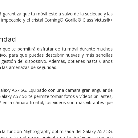
garantiza que tu móvil esté a salvo de la suciedad y las
impecable y el cristal Corning® Gorilla® Glass Victus®+
ridad
 que te permitirá disfrutar de tu móvil durante muchos
tivo, para que puedas descubrir nuevas y más sencillas
 gestión del dispositivo. Además, obtienes hasta 6 años
a las amenazas de seguridad.
alaxy A57 5G. Equipado con una cámara gran angular de
laxy A57 5G te permite tomar fotos y vídeos brillantes,
 en la cámara frontal, los vídeos son más vibrantes que
 a la función Nightography optimizada del Galaxy A57 5G.
ue agiliza el procesamiento de las imágenes y reduce