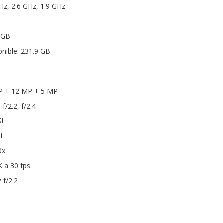
Hz, 2.6 GHz, 1.9 GHz
 GB
nible: 231.9 GB
MP + 12 MP + 5 MP
 f/2.2, f/2.4
í
í
0x
K a 30 fps
 f/2.2