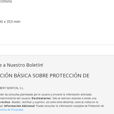
crófono
190 x 353 mm
e a Nuestro Boletín!
CIÓN BÁSICA SOBRE PROTECCIÓN DE
LBERT NEWTON, S.L.
der las consultas planteadas por el usuario y enviarle la información solicitada;
onsentimiento del usuario;
Destinatarios
: Solo se realizan cesiones si existe una
rechos
: Acceder, rectificar y suprimir, así como otros derechos, como se indica en la
nal;
Información Adicional
: Puede consultar la información completa de Protección de
olítica de Privacidad
.