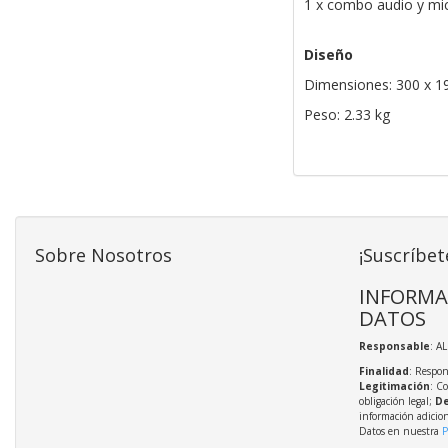
1 x combo audio y mi
Diseño
Dimensiones: 300 x 
Peso: 2.33 kg
Sobre Nosotros
¡Suscríbet
INFORMA
DATOS
Responsable
: A
Finalidad
: Respon
Legitimación
: C
obligación legal;
De
información adicio
Datos en nuestra
P