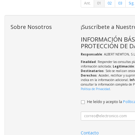
Ant.
01
02
03
Sig.
Sobre Nosotros
¡Suscríbete a Nuestr
INFORMACIÓN BÁS
PROTECCIÓN DE D
Responsable
: ALBERT NEWTON, S.L
Finalidad
: Responder las consultas pl
información solicitada;
Legitimación
Destinatarios
: Solo se realizan cesio
Derechos
: Acceder, rectificar y supri
indica en la información adicional;
Inf
consultar la información completa de P
Política de Privacidad
.
He leído y acepto la
Polític
Contacto