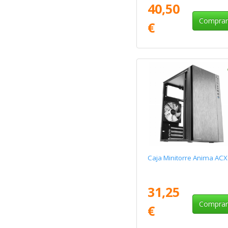
40,50
Compra
€
Caja Minitorre Anima ACX
31,25
Compra
€