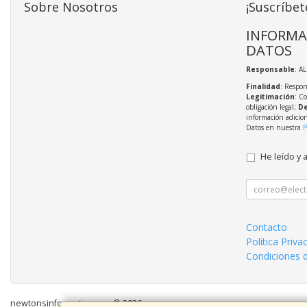
Sobre Nosotros
¡Suscríbet
INFORMA
DATOS
Responsable
: A
Finalidad
: Respon
Legitimación
: C
obligación legal;
De
información adicio
Datos en nuestra
P
He leído y 
Contacto
Política Priva
Condiciones 
newtonsinformatica.com © 2026