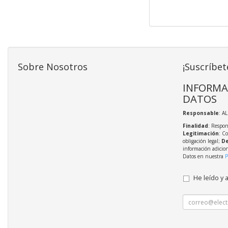
Sobre Nosotros
¡Suscríbet
INFORMA
DATOS
Responsable
: A
Finalidad
: Respon
Legitimación
: C
obligación legal;
De
información adicio
Datos en nuestra
P
He leído y 