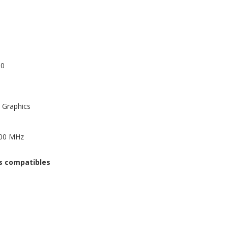
.0
Graphics
200 MHz
s compatibles