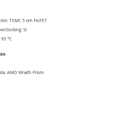
ación: TSMC 5 nm FinFET
rclocking: Sí
 95 °C
ión
uida: AMD Wraith Prism