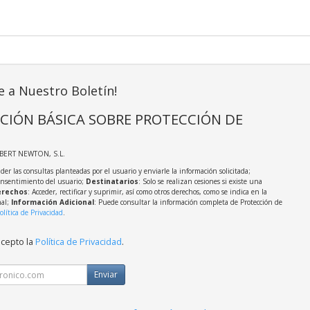
e a Nuestro Boletín!
CIÓN BÁSICA SOBRE PROTECCIÓN DE
LBERT NEWTON, S.L.
der las consultas planteadas por el usuario y enviarle la información solicitada;
onsentimiento del usuario;
Destinatarios
: Solo se realizan cesiones si existe una
rechos
: Acceder, rectificar y suprimir, así como otros derechos, como se indica en la
nal;
Información Adicional
: Puede consultar la información completa de Protección de
olítica de Privacidad
.
acepto la
Política de Privacidad
.
Enviar