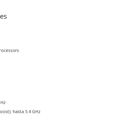
nes
rocessors
GHz
oost): hasta 5.4 GHz