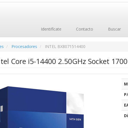
Identifícate
Contacto
Buscar
es
Procesadores
INTEL BX8071514400
ntel Core i5-14400 2.50GHz Socket 1700
M
P
E
Di