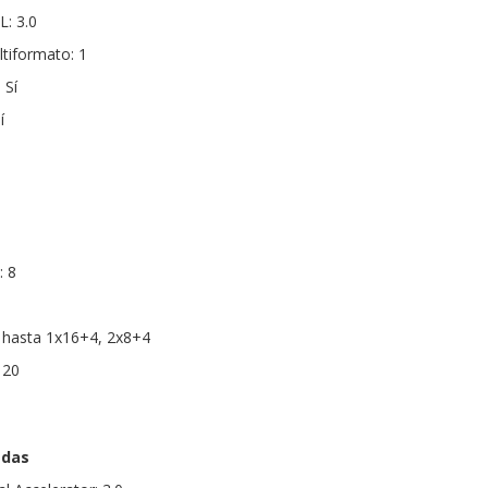
: 3.0
tiformato: 1
 Sí
í
: 8
: hasta 1x16+4, 2x8+4
 20
adas