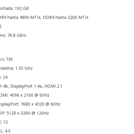
rtada: 192 GB
DR5 hasta 4800 MT/s, DDR4 hasta 3200 MT/s
2
mo: 76.8 GB/s
ics 730
máxima: 1.55 GHz
: 24
1.4b, DisplayPort 1.4a, HDMI 2.1
DMI: 4096 x 2160 @ 60Hz
splayPort: 7680 x 4320 @ 60Hz
DP: 5120 x 3200 @ 120Hz
: 12
L: 4.5