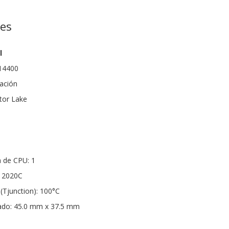
nes
l
-14400
ación
tor Lake
 de CPU: 1
G 2020C
Tjunction): 100°C
ado: 45.0 mm x 37.5 mm