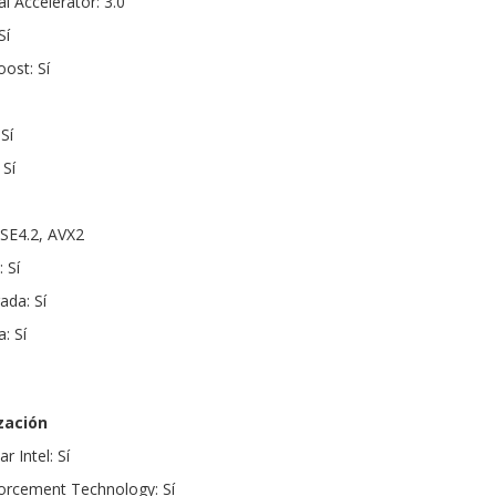
l Accelerator: 3.0
Sí
ost: Sí
Sí
 Sí
SSE4.2, AVX2
 Sí
ada: Sí
: Sí
zación
r Intel: Sí
forcement Technology: Sí