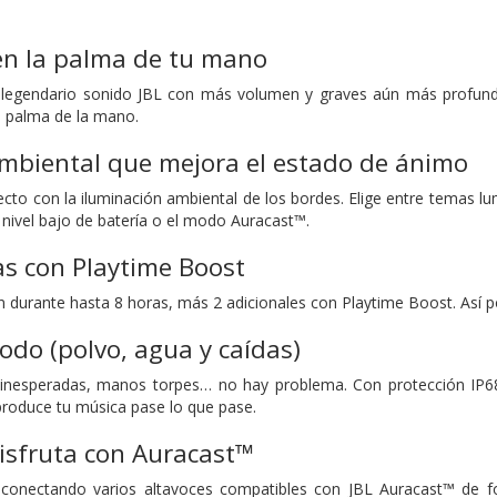
en la palma de tu mano
l legendario sonido JBL con más volumen y graves aún más profund
a palma de la mano.
ambiental que mejora el estado de ánimo
ecto con la iluminación ambiental de los bordes. Elige entre temas lu
 nivel bajo de batería o el modo Auracast™.
s con Playtime Boost
ón durante hasta 8 horas, más 2 adicionales con Playtime Boost. Así 
odo (polvo, agua y caídas)
s inesperadas, manos torpes… no hay problema. Con protección IP68 
eproduce tu música pase lo que pase.
isfruta con Auracast™
onectando varios altavoces compatibles con JBL Auracast™ de fo