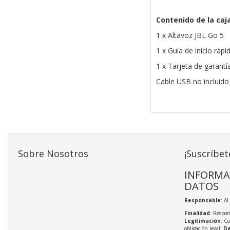
Contenido de la caj
1 x Altavoz JBL Go 5
1 x Guía de inicio rápi
1 x Tarjeta de garantí
Cable USB no incluido
Sobre Nosotros
¡Suscríbet
INFORMA
DATOS
Responsable
: A
Finalidad
: Respon
Legitimación
: C
obligación legal;
De