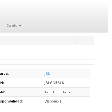
Carrito
arca:
JBL
/N:
JBLGO5BLK
AN:
1200130034282
sponibilidad:
Disponible