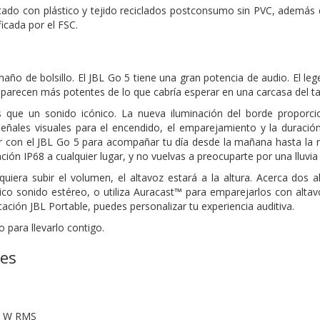
icado con plástico y tejido reciclados postconsumo sin PVC, además 
ficada por el FSC.
o de bolsillo. El JBL Go 5 tiene una gran potencia de audio. El legen
 parecen más potentes de lo que cabría esperar en una carcasa del 
que un sonido icónico. La nueva iluminación del borde proporci
eñales visuales para el encendido, el emparejamiento y la duración
r con el JBL Go 5 para acompañar tu día desde la mañana hasta la no
cación IP68 a cualquier lugar, y no vuelvas a preocuparte por una lluvi
equiera subir el volumen, el altavoz estará a la altura. Acerca dos
tico sonido estéreo, o utiliza Auracast™ para emparejarlos con alt
cación JBL Portable, puedes personalizar tu experiencia auditiva.
o para llevarlo contigo.
nes
.8 W RMS