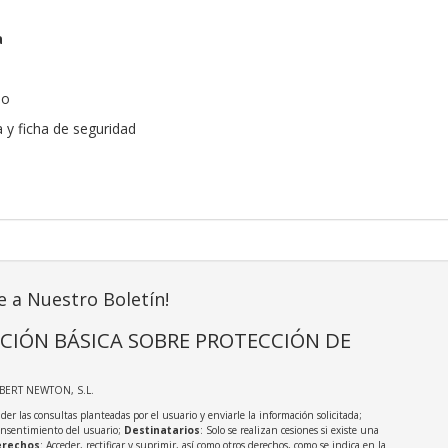
a
do
a y ficha de seguridad
e a Nuestro Boletín!
CIÓN BÁSICA SOBRE PROTECCIÓN DE
LBERT NEWTON, S.L.
der las consultas planteadas por el usuario y enviarle la información solicitada;
onsentimiento del usuario;
Destinatarios
: Solo se realizan cesiones si existe una
rechos
: Acceder, rectificar y suprimir, así como otros derechos, como se indica en la