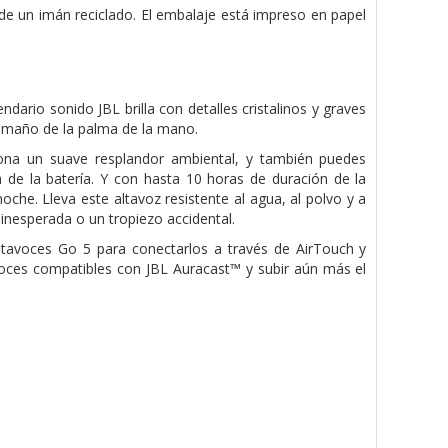
de un imán reciclado. El embalaje está impreso en papel
dario sonido JBL brilla con detalles cristalinos y graves
tamaño de la palma de la mano.
ona un suave resplandor ambiental, y también puedes
 de la batería. Y con hasta 10 horas de duración de la
che. Lleva este altavoz resistente al agua, al polvo y a
a inesperada o un tropiezo accidental.
 altavoces Go 5 para conectarlos a través de AirTouch y
avoces compatibles con JBL Auracast™ y subir aún más el