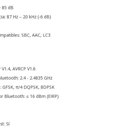
> 85 dB
ia: 87 Hz – 20 kHz (-6 dB)
mpatibles: SBC, AAC, LC3
P V1.4, AVRCP V1.6
luetooth: 2.4 - 2.4835 GHz
h: GFSK, π/4 DQPSK, 8DPSK
or Bluetooth: ≤ 16 dBm (EIRP)
t: Sí