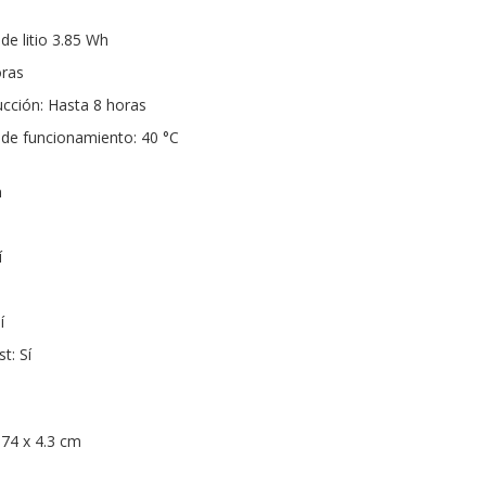
de litio 3.85 Wh
oras
cción: Hasta 8 horas
e funcionamiento: 40 °C
a
í
í
t: Sí
.74 x 4.3 cm