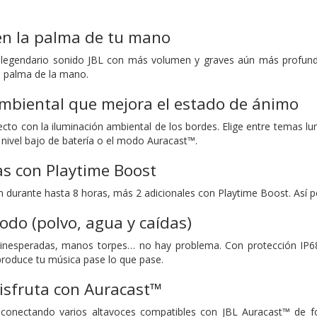
en la palma de tu mano
l legendario sonido JBL con más volumen y graves aún más profund
a palma de la mano.
ambiental que mejora el estado de ánimo
ecto con la iluminación ambiental de los bordes. Elige entre temas lu
 nivel bajo de batería o el modo Auracast™.
s con Playtime Boost
ón durante hasta 8 horas, más 2 adicionales con Playtime Boost. Así 
odo (polvo, agua y caídas)
s inesperadas, manos torpes… no hay problema. Con protección IP68 
eproduce tu música pase lo que pase.
isfruta con Auracast™
onectando varios altavoces compatibles con JBL Auracast™ de fo