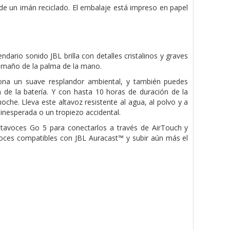
de un imán reciclado. El embalaje está impreso en papel
dario sonido JBL brilla con detalles cristalinos y graves
tamaño de la palma de la mano.
ona un suave resplandor ambiental, y también puedes
 de la batería. Y con hasta 10 horas de duración de la
che. Lleva este altavoz resistente al agua, al polvo y a
a inesperada o un tropiezo accidental.
 altavoces Go 5 para conectarlos a través de AirTouch y
avoces compatibles con JBL Auracast™ y subir aún más el