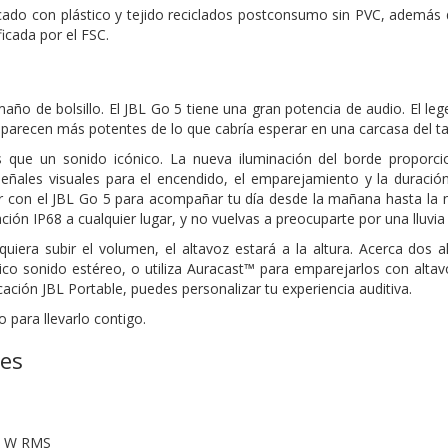
icado con plástico y tejido reciclados postconsumo sin PVC, además 
ficada por el FSC.
o de bolsillo. El JBL Go 5 tiene una gran potencia de audio. El legen
 parecen más potentes de lo que cabría esperar en una carcasa del 
que un sonido icónico. La nueva iluminación del borde proporci
eñales visuales para el encendido, el emparejamiento y la duración
r con el JBL Go 5 para acompañar tu día desde la mañana hasta la no
cación IP68 a cualquier lugar, y no vuelvas a preocuparte por una lluvi
equiera subir el volumen, el altavoz estará a la altura. Acerca dos
tico sonido estéreo, o utiliza Auracast™ para emparejarlos con alt
cación JBL Portable, puedes personalizar tu experiencia auditiva.
o para llevarlo contigo.
nes
.8 W RMS