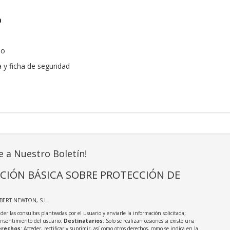
a
do
a y ficha de seguridad
e a Nuestro Boletín!
CIÓN BÁSICA SOBRE PROTECCIÓN DE
LBERT NEWTON, S.L.
der las consultas planteadas por el usuario y enviarle la información solicitada;
onsentimiento del usuario;
Destinatarios
: Solo se realizan cesiones si existe una
rechos
: Acceder, rectificar y suprimir, así como otros derechos, como se indica en la