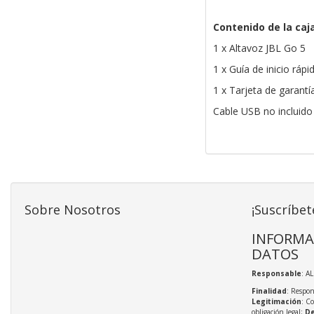
Contenido de la caj
1 x Altavoz JBL Go 5
1 x Guía de inicio rápi
1 x Tarjeta de garantí
Cable USB no incluido
Sobre Nosotros
¡Suscríbet
INFORMA
DATOS
Responsable
: A
Finalidad
: Respon
Legitimación
: C
obligación legal;
De