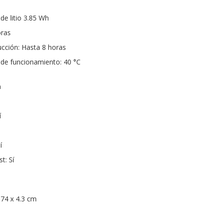
de litio 3.85 Wh
oras
cción: Hasta 8 horas
e funcionamiento: 40 °C
a
í
í
t: Sí
.74 x 4.3 cm