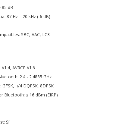
> 85 dB
ia: 87 Hz – 20 kHz (-6 dB)
mpatibles: SBC, AAC, LC3
P V1.4, AVRCP V1.6
luetooth: 2.4 - 2.4835 GHz
h: GFSK, π/4 DQPSK, 8DPSK
or Bluetooth: ≤ 16 dBm (EIRP)
t: Sí