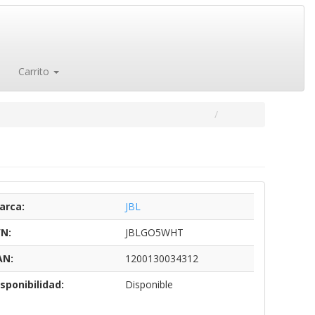
Carrito
arca:
JBL
/N:
JBLGO5WHT
AN:
1200130034312
sponibilidad:
Disponible