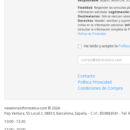
Responsable
: ALBERT NEWTON, S.L
Finalidad
: Responder las consultas pl
información solicitada;
Legitimación
Destinatarios
: Solo se realizan cesio
Derechos
: Acceder, rectificar y supri
indica en la información adicional;
Inf
consultar la información completa de P
Política de Privacidad
.
He leído y acepto la
Polític
Contacto
Política Privacidad
Condiciones de Compra
newtonsinformatica.com © 2026
Pep Ventura, 55 Local 2, 08810, Barcelona, España. - C.I.F.: B59883041 - Tel:
10:00 - 13:30
17:00 - 20:00