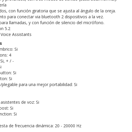
ería
s, con función giratoria que se ajusta al ángulo de la oreja.
to para conectar via bluetooth 2 dispositivos a la vez.
ara llamadas, y con función de silencio del micrófono.
on 5.2
Voice Assistants
s
mbrico: Si
ons: 4
i, + / -
i
utton: Si
on: Si
/plegable para una mejor portabilidad: Si
asistentes de voz: Si
ost: Si
ction: Si
sta de frecuencia dinámica: 20 - 20000 Hz