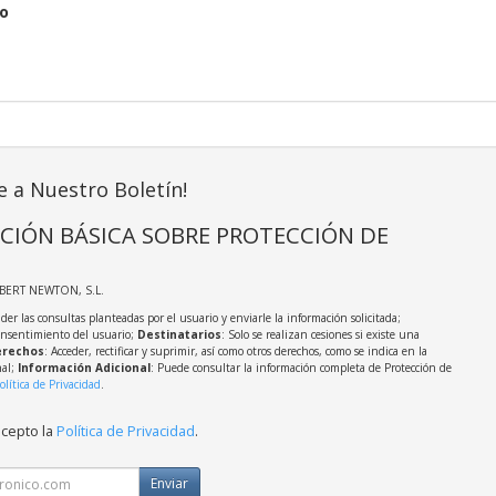
o
e a Nuestro Boletín!
CIÓN BÁSICA SOBRE PROTECCIÓN DE
LBERT NEWTON, S.L.
der las consultas planteadas por el usuario y enviarle la información solicitada;
onsentimiento del usuario;
Destinatarios
: Solo se realizan cesiones si existe una
rechos
: Acceder, rectificar y suprimir, así como otros derechos, como se indica en la
nal;
Información Adicional
: Puede consultar la información completa de Protección de
olítica de Privacidad
.
acepto la
Política de Privacidad
.
Enviar