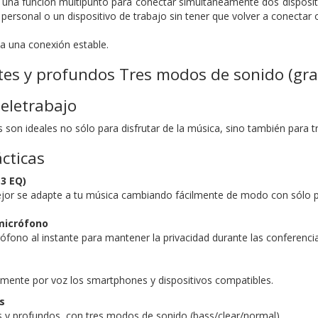
una función multipunto para conectar simultáneamente dos dispositi
rsonal o un dispositivo de trabajo sin tener que volver a conectar o
za una conexión estable.
es y profundos Tres modos de sonido (gra
teletrabajo
s son ideales no sólo para disfrutar de la música, sino también para t
cticas
3 EQ)
ejor se adapte a tu música cambiando fácilmente de modo con sólo p
micrófono
ófono al instante para mantener la privacidad durante las conferenci
ilmente por voz los smartphones y dispositivos compatibles.
s
 y profundos, con tres modos de sonido (bass/clear/normal).