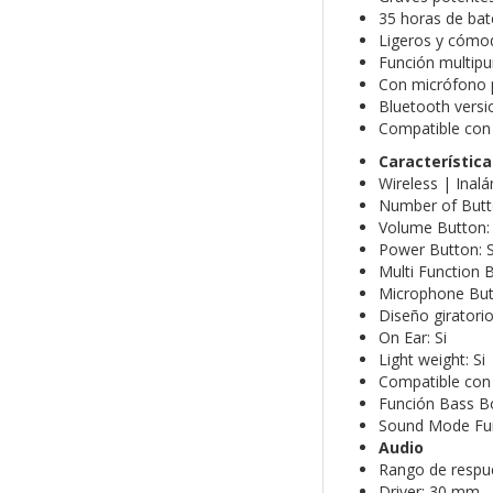
35 horas de bat
Ligeros y cómodo
Función multipun
Con micrófono p
Bluetooth versi
Compatible con 
Característica
Wireless | Inalá
Number of Butt
Volume Button: S
Power Button: S
Multi Function B
Microphone Butt
Diseño giratorio
On Ear: Si
Light weight: Si
Compatible con 
Función Bass Bo
Sound Mode Fun
Audio
Rango de respue
Driver: 30 mm