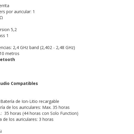
rrita
s por auricular: 1
 Ω
rsion 5,2
ass 1
ncias: 2,4 GHz band (2,402 - 2,48 GHz)
 10 metros
uetooth
udio Compatibles
 Batería de Ion-Litio recargable
ía de los auriculares: Max. 35 horas
 35 horas (44 horas con Solo Function)
 de los auriculares: 3 horas
i