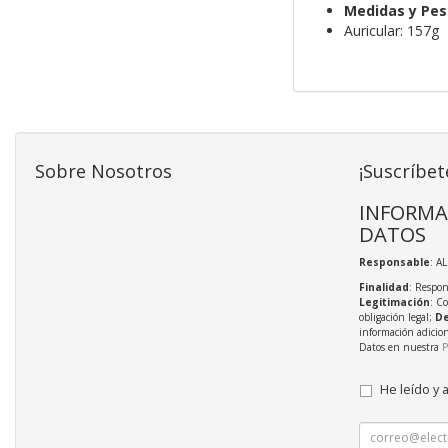
Medidas y Pes
Auricular: 157g
Sobre Nosotros
¡Suscríbet
INFORMA
DATOS
Responsable
: A
Finalidad
: Respon
Legitimación
: C
obligación legal;
De
información adicio
Datos en nuestra
P
He leído y 