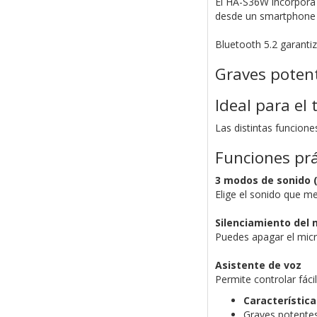
El HA-S36W incorpora 
desde un smartphone pe
Bluetooth 5.2 garanti
Graves potent
Ideal para el 
Las distintas funcione
Funciones prá
3 modos de sonido (
Elige el sonido que m
Silenciamiento del 
Puedes apagar el micr
Asistente de voz
Permite controlar fác
Característica
Graves potentes