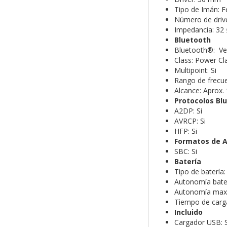
Tipo de Imán: Fe
Número de driver
Impedancia: 32
Bluetooth
Bluetooth®: Ve
Class: Power Cl
Multipoint: Si
Rango de frecue
Alcance: Aprox.
Protocolos Bl
A2DP: Si
AVRCP: Si
HFP: Si
Formatos de A
SBC: Si
Batería
Tipo de batería:
Autonomía bater
Autonomía max.:
Tìempo de carga
Incluido
Cargador USB: S