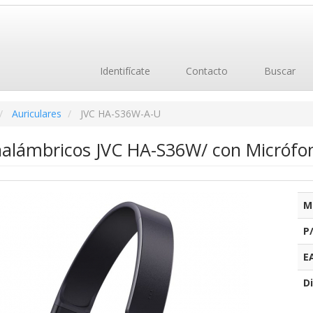
Identifícate
Contacto
Buscar
Auriculares
JVC HA-S36W-A-U
Inalámbricos JVC HA-S36W/ con Micrófon
M
P
E
Di