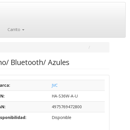
Carrito
o/ Bluetooth/ Azules
arca:
JVC
/N:
HA-S36W-A-U
AN:
4975769472800
sponibilidad:
Disponible