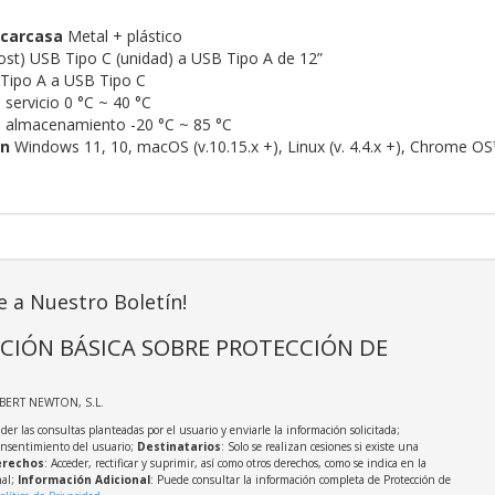
 carcasa
Metal + plástico
host) USB Tipo C (unidad) a USB Tipo A de 12”
Tipo A a USB Tipo C
servicio 0 °C ~ 40 °C
 almacenamiento -20 °C ~ 85 °C
on
Windows 11, 10, macOS (v.10.15.x +), Linux (v. 4.4.x +), Chrome O
e a Nuestro Boletín!
CIÓN BÁSICA SOBRE PROTECCIÓN DE
LBERT NEWTON, S.L.
der las consultas planteadas por el usuario y enviarle la información solicitada;
onsentimiento del usuario;
Destinatarios
: Solo se realizan cesiones si existe una
rechos
: Acceder, rectificar y suprimir, así como otros derechos, como se indica en la
nal;
Información Adicional
: Puede consultar la información completa de Protección de