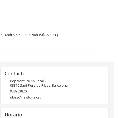
S™, Android™, iOS/iPadOS® (v.13+)
Contacto
Pep Ventura, 55 Local 2
08810
Sant Pere de Ribes
,
Barcelona
938963820
ribes@newtons.cat
Horario