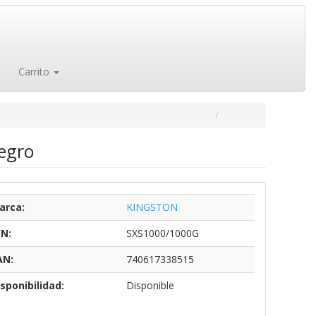
Carrito
egro
arca:
KINGSTON
/N:
SXS1000/1000G
AN:
740617338515
sponibilidad:
Disponible