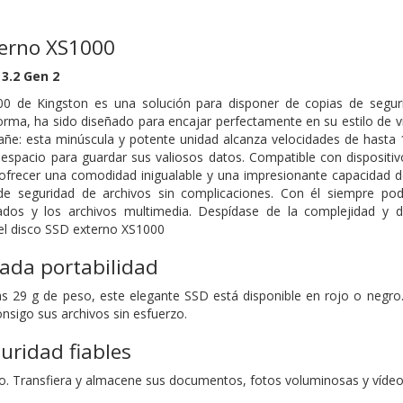
terno XS1000
3.2 Gen 2
0 de Kingston es una solución para disponer de copias de segurid
rma, ha sido diseñado para encajar perfectamente en su estilo de vid
añe: esta minúscula y potente unidad alcanza velocidades de hasta
y espacio para guardar sus valiosos datos. Compatible con disposit
 ofrecer una comodidad inigualable y una impresionante capacidad 
 de seguridad de archivos sin complicaciones. Con él siempre p
dos y los archivos multimedia. Despídase de la complejidad y d
l disco SSD externo XS1000
ada portabilidad
 29 g de peso, este elegante SSD está disponible en rojo o neg
onsigo sus archivos sin esfuerzo.
uridad fiables
o. Transfiera y almacene sus documentos, fotos voluminosas y vídeos