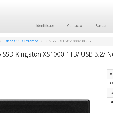
Identifícate
Contacto
Buscar
Discos SSD Externos
KINGSTON SXS1000/1000G
o SSD Kingston XS1000 1TB/ USB 3.2/ N
M
P
E
Di