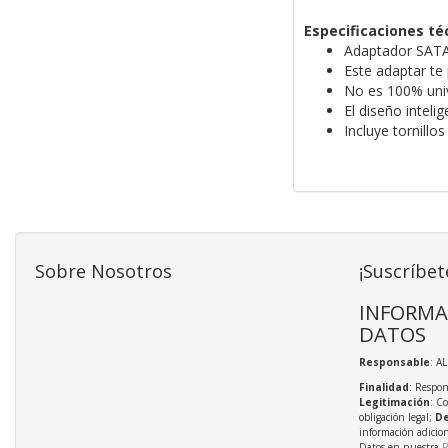
Especificaciones té
Adaptador SATA 
Este adaptar te
No es 100% univ
El diseño inteli
Incluye tornillo
Sobre Nosotros
¡Suscríbet
INFORMA
DATOS
Responsable
: A
Finalidad
: Respon
Legitimación
: C
obligación legal;
De
información adicio
Datos en nuestra
P