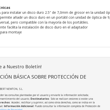
cnicas
para instalar un disco duro 2.5" de 7,0mm de grosor en la unidad ópt
 permite añadir un disco duro en un portátil con unidad de óptica de
ersal, pero compatible con la mayoría de los portátiles.
gente facilita la instalación de disco duro en el adaptador
s para montaje
e a Nuestro Boletín!
CIÓN BÁSICA SOBRE PROTECCIÓN DE
LBERT NEWTON, S.L.
der las consultas planteadas por el usuario y enviarle la información solicitada;
onsentimiento del usuario;
Destinatarios
: Solo se realizan cesiones si existe una
rechos
: Acceder, rectificar y suprimir, así como otros derechos, como se indica en la
nal;
Información Adicional
: Puede consultar la información completa de Protección de
olítica de Privacidad
.