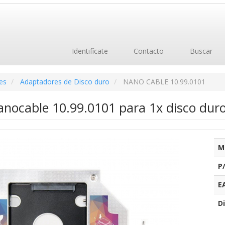
Identifícate
Contacto
Buscar
es
Adaptadores de Disco duro
NANO CABLE 10.99.0101
nocable 10.99.0101 para 1x disco duro
M
P
E
Di