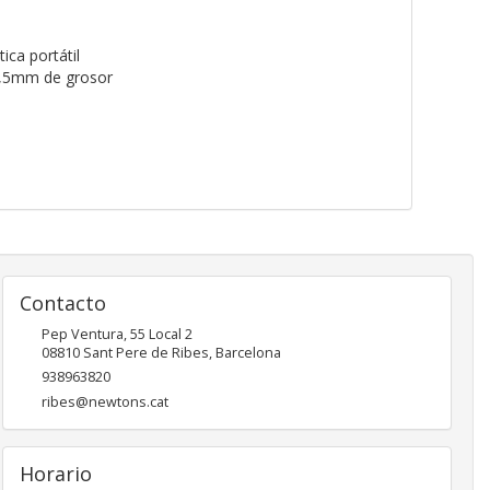
ica portátil
 9,5mm de grosor
Contacto
Pep Ventura, 55 Local 2
08810
Sant Pere de Ribes
,
Barcelona
938963820
ribes@newtons.cat
Horario