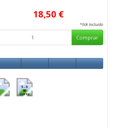
18,50 €
*IVA Incluido
Comprar
5 - 5
W
USB PD