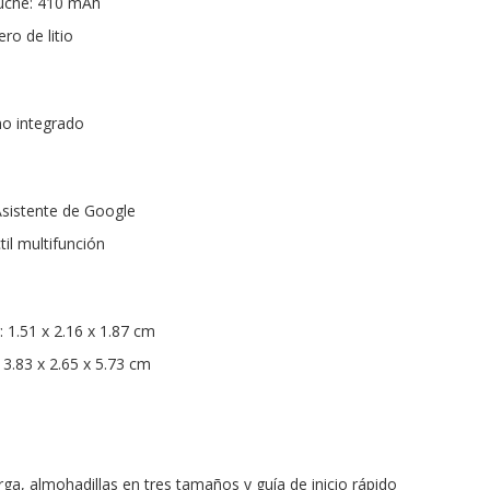
tuche: 410 mAh
ro de litio
no integrado
 Asistente de Google
til multifunción
 1.51 x 2.16 x 1.87 cm
3.83 x 2.65 x 5.73 cm
rga, almohadillas en tres tamaños y guía de inicio rápido