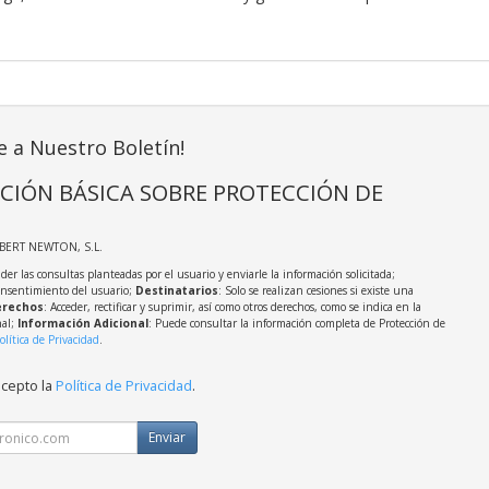
e a Nuestro Boletín!
CIÓN BÁSICA SOBRE PROTECCIÓN DE
LBERT NEWTON, S.L.
der las consultas planteadas por el usuario y enviarle la información solicitada;
onsentimiento del usuario;
Destinatarios
: Solo se realizan cesiones si existe una
rechos
: Acceder, rectificar y suprimir, así como otros derechos, como se indica en la
nal;
Información Adicional
: Puede consultar la información completa de Protección de
olítica de Privacidad
.
acepto la
Política de Privacidad
.
Enviar