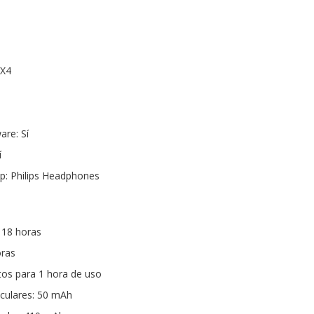
PX4
are: Sí
í
p: Philips Headphones
 18 horas
oras
tos para 1 hora de uso
iculares: 50 mAh