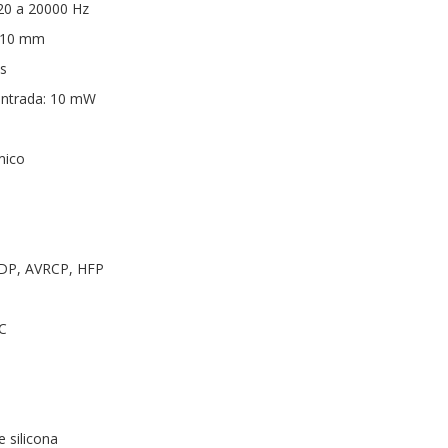
20 a 20000 Hz
: 10 mm
s
entrada: 10 mW
mico
A2DP, AVRCP, HFP
C
e silicona