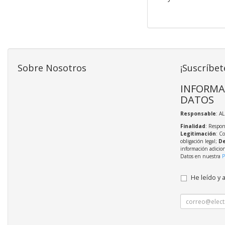
Sobre Nosotros
¡Suscríbet
INFORMA
DATOS
Responsable
: A
Finalidad
: Respon
Legitimación
: C
obligación legal;
De
información adicio
Datos en nuestra
P
He leído y 