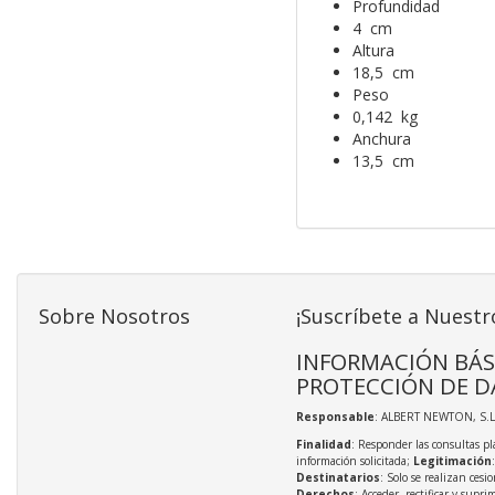
Profundidad
4 cm
Altura
18,5 cm
Peso
0,142 kg
Anchura
13,5 cm
Sobre Nosotros
¡Suscríbete a Nuestr
INFORMACIÓN BÁS
PROTECCIÓN DE D
Responsable
: ALBERT NEWTON, S.L
Finalidad
: Responder las consultas pl
información solicitada;
Legitimación
Destinatarios
: Solo se realizan cesio
Derechos
: Acceder, rectificar y supri