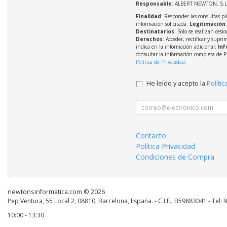
Responsable
: ALBERT NEWTON, S.L
Finalidad
: Responder las consultas pl
información solicitada;
Legitimación
Destinatarios
: Solo se realizan cesio
Derechos
: Acceder, rectificar y supri
indica en la información adicional;
Inf
consultar la información completa de P
Política de Privacidad
.
He leído y acepto la
Polític
Contacto
Política Privacidad
Condiciones de Compra
newtonsinformatica.com © 2026
Pep Ventura, 55 Local 2, 08810, Barcelona, España. - C.I.F.: B59883041 - Tel:
10:00 - 13:30