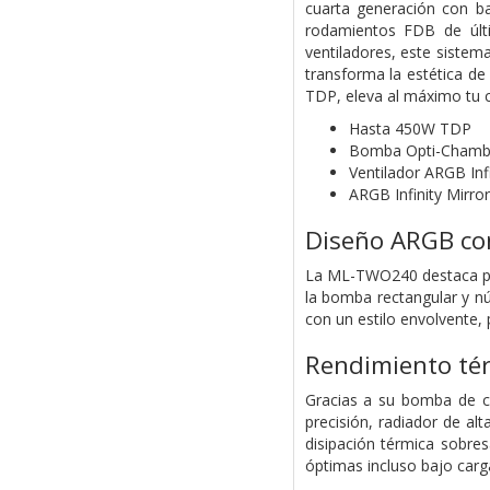
cuarta generación con b
rodamientos FDB de últi
ventiladores, este sistem
transforma la estética d
TDP, eleva al máximo tu 
Hasta 450W TDP
Bomba Opti-Chamber
Ventilador ARGB Infi
ARGB Infinity Mirro
Diseño ARGB con 
La ML-TWO240 destaca por
la bomba rectangular y nú
con un estilo envolvente,
Rendimiento té
Gracias a su bomba de c
precisión, radiador de alt
disipación térmica sobre
óptimas incluso bajo carg