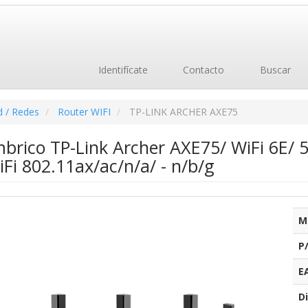
Identifícate
Contacto
Buscar
d / Redes
Router WIFI
TP-LINK ARCHER AXE75
mbrico TP-Link Archer AXE75/ WiFi 6E
Fi 802.11ax/ac/n/a/ - n/b/g
M
P
E
Di