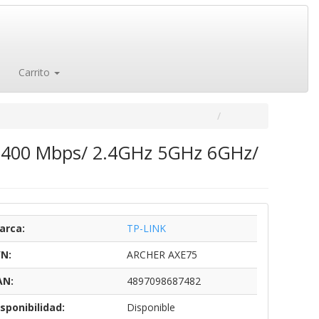
Carrito
/ 5400 Mbps/ 2.4GHz 5GHz 6GHz/
arca:
TP-LINK
/N:
ARCHER AXE75
AN:
4897098687482
sponibilidad:
Disponible