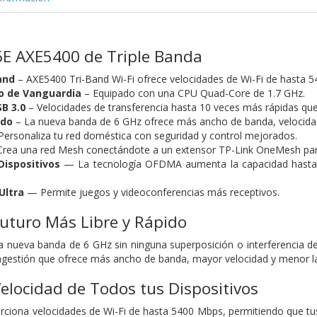
6E AXE5400 de Triple Banda
and
– AXE5400 Tri-Band Wi-Fi ofrece velocidades de Wi-Fi de hasta 
o de Vanguardia
– Equipado con una CPU Quad-Core de 1.7 GHz.
B 3.0
– Velocidades de transferencia hasta 10 veces más rápidas que
ado
– La nueva banda de 6 GHz ofrece más ancho de banda, velocidade
Personaliza tu red doméstica con seguridad y control mejorados.
rea una red Mesh conectándote a un extensor TP-Link OneMesh para 
ispositivos
— La tecnología OFDMA aumenta la capacidad hasta 4
Ultra
— Permite juegos y videoconferencias más receptivos.
Futuro Más Libre y Rápido
la nueva banda de 6 GHz sin ninguna superposición o interferencia de
ongestión que ofrece más ancho de banda, mayor velocidad y menor la
elocidad de Todos tus Dispositivos
rciona velocidades de Wi-Fi de hasta 5400 Mbps, permitiendo que tus