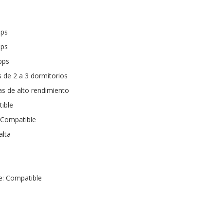
bps
bps
bps
s de 2 a 3 dormitorios
as de alto rendimiento
ible
 Compatible
alta
e: Compatible