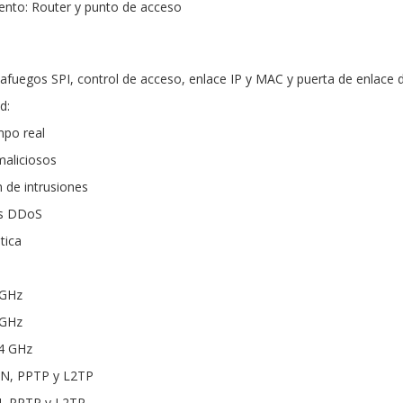
nto: Router y punto de acceso
tafuegos SPI, control de acceso, enlace IP y MAC y puerta de enlace 
d:
mpo real
maliciosos
 de intrusiones
es DDoS
tica
 GHz
 GHz
.4 GHz
PN, PPTP y L2TP
N, PPTP y L2TP