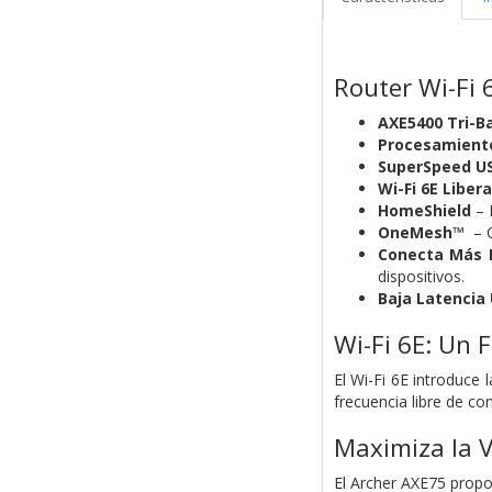
Router Wi-Fi 
AXE5400 Tri-B
Procesamient
SuperSpeed US
Wi-Fi 6E Liber
HomeShield
– 
OneMesh™
– C
Conecta Más D
dispositivos.
Baja Latencia 
Wi-Fi 6E: Un 
El Wi-Fi 6E introduce 
frecuencia libre de c
Maximiza la V
El Archer AXE75 propo