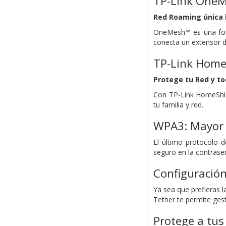
TP-Link One
Red Roaming única 
OneMesh™ es una form
conecta un extensor
TP-Link Home
Protege tu Red y to
Con TP-Link HomeShiel
tu familia y red.
WPA3: Mayor 
El último protocolo 
seguro en la contrase
Configuración
Ya sea que prefieras l
Tether te permite gest
Protege a tus