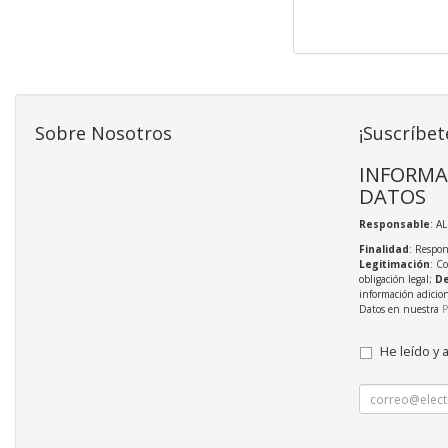
Sobre Nosotros
¡Suscríbet
INFORMA
DATOS
Responsable
: A
Finalidad
: Respon
Legitimación
: C
obligación legal;
De
información adicio
Datos en nuestra
P
He leído y 