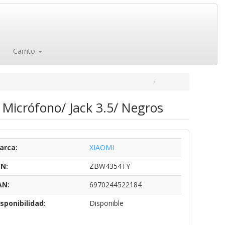
Carrito
n Micrófono/ Jack 3.5/ Negros
arca:
XIAOMI
/N:
ZBW4354TY
AN:
6970244522184
sponibilidad:
Disponible