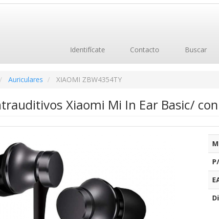
Identifícate
Contacto
Buscar
Auriculares
XIAOMI ZBW4354TY
ntrauditivos Xiaomi Mi In Ear Basic/ co
M
P
E
Di