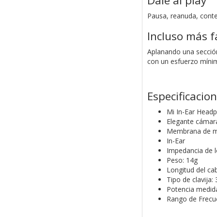
Dale al play
Pausa, reanuda, conte
Incluso más f
Aplanando una sección
con un esfuerzo míni
Especificacio
Mi In-Ear Head
Elegante cámar
Membrana de me
In-Ear
Impedancia de l
Peso: 14g
Longitud del ca
Tipo de clavija
Potencia medi
Rango de Frecu