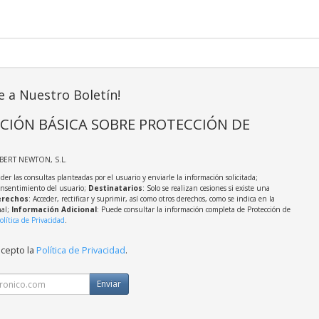
e a Nuestro Boletín!
CIÓN BÁSICA SOBRE PROTECCIÓN DE
LBERT NEWTON, S.L.
der las consultas planteadas por el usuario y enviarle la información solicitada;
onsentimiento del usuario;
Destinatarios
: Solo se realizan cesiones si existe una
rechos
: Acceder, rectificar y suprimir, así como otros derechos, como se indica en la
nal;
Información Adicional
: Puede consultar la información completa de Protección de
olítica de Privacidad
.
acepto la
Política de Privacidad
.
Enviar