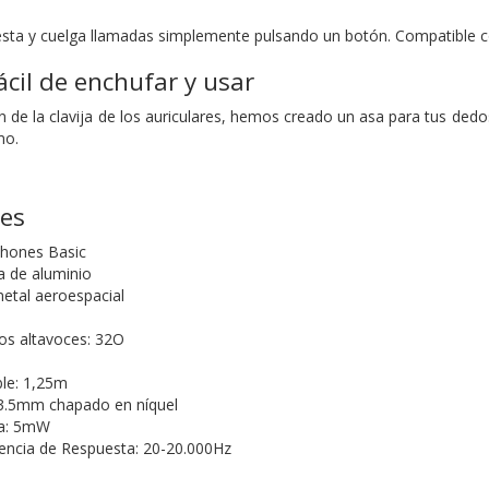
sta y cuelga llamadas simplemente pulsando un botón. Compatible con
ácil de enchufar y usar
 de la clavija de los auriculares, hemos creado un asa para tus dedos
mo.
nes
phones Basic
a de aluminio
tal aeroespacial
os altavoces: 32O
ble: 1,25m
: 3.5mm chapado en níquel
da: 5mW
encia de Respuesta: 20-20.000Hz