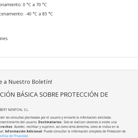
onamiento: 0 °C a 70 °C
enamiento: -40 °C a 85 °C
ines
e a Nuestro Boletín!
CIÓN BÁSICA SOBRE PROTECCIÓN DE
LBERT NEWTON, S.L.
der las consultas planteadas por el usuario y enviarle la información solicitada;
onsentimiento del usuario;
Destinatarios
: Solo se realizan cesiones si existe una
rechos
: Acceder, rectificar y suprimir, así como otros derechos, como se indica en la
nal;
Información Adicional
: Puede consultar la información completa de Protección de
olítica de Privacidad
.