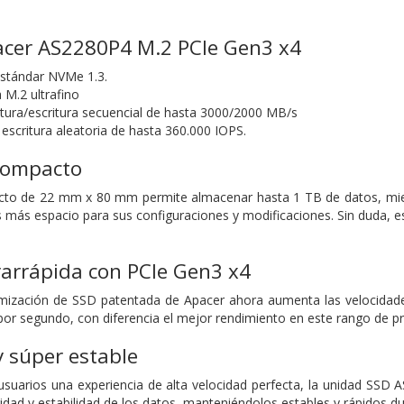
acer AS2280P4 M.2 PCIe Gen3 x4
estándar NVMe 1.3.
 M.2 ultrafino
ctura/escritura secuencial de hasta 3000/2000 MB/s
escritura aleatoria de hasta 360.000 IOPS.
compacto
cto de 22 mm x 80 mm permite almacenar hasta 1 TB de datos, mient
s más espacio para sus configuraciones y modificaciones. Sin duda, es
.
rarrápida con PCIe Gen3 x4
imización de SSD patentada de Apacer ahora aumenta las velocidade
or segundo, con diferencia el mejor rendimiento en este rango de pr
y súper estable
 usuarios una experiencia de alta velocidad perfecta, la unidad SSD
ridad y estabilidad de los datos, manteniéndolos estables y rápidos 