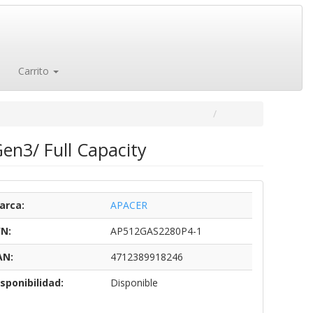
Carrito
en3/ Full Capacity
arca:
APACER
/N:
AP512GAS2280P4-1
AN:
4712389918246
sponibilidad:
Disponible