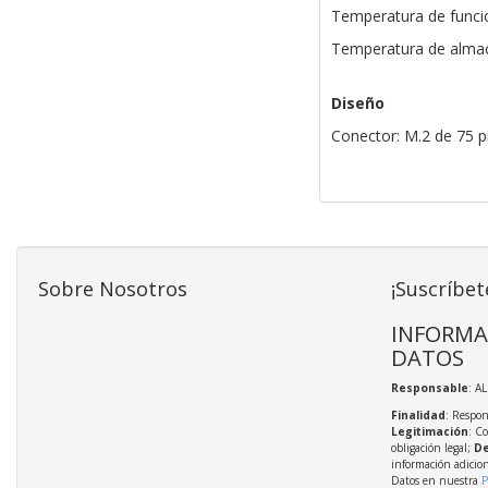
Temperatura de funci
Temperatura de almac
Diseño
Conector: M.2 de 75 p
Sobre Nosotros
¡Suscríbet
INFORMA
DATOS
Responsable
: A
Finalidad
: Respon
Legitimación
: C
obligación legal;
De
información adicio
Datos en nuestra
P