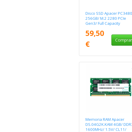
Disco SSD Apacer PC348
256GB/ M.2 2280 PCIe
Gen3/ Full Capacity
59,50
Compra
€
Memoria RAM Apacer
DS.04G2K.KAM 4GB/ DDR
1600MHz/ 1.5V/ CL11/