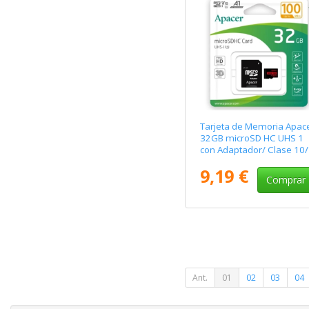
Tarjeta de Memoria Apac
32GB microSD HC UHS 1
con Adaptador/ Clase 10/
100MBs
9,19 €
Comprar
Ant.
01
02
03
04