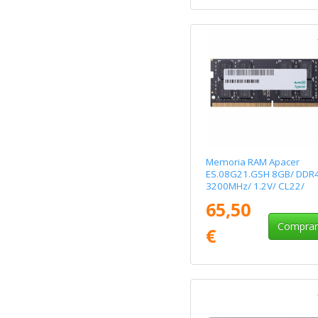
Memoria RAM Apacer
ES.08G21.GSH 8GB/ DDR
3200MHz/ 1.2V/ CL22/
SODIMM
65,50
Compra
€