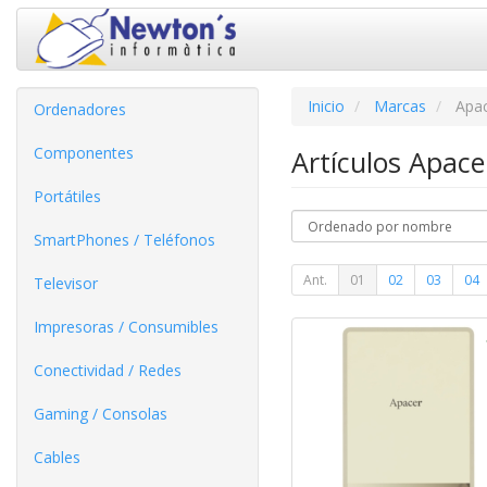
Inicio
Marcas
Apa
Ordenadores
Componentes
Artículos Apac
Portátiles
SmartPhones / Teléfonos
Ant.
01
02
03
04
Televisor
Impresoras / Consumibles
Conectividad / Redes
Gaming / Consolas
Cables