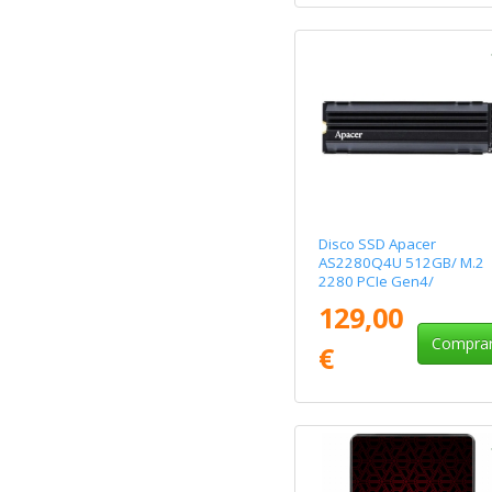
Disco SSD Apacer
AS2280Q4U 512GB/ M.2
2280 PCIe Gen4/
Compatible con PS5 y PC
129,00
con Disipador de Calor/ Fu
Capacity
Compra
€