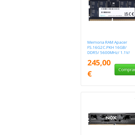
Memoria RAM Apacer
FS.16G2C.PKH 16GB/
DDR5/ 5600MHz/ 1.1V/
CL46/ SODIMM
245,00
Compra
€