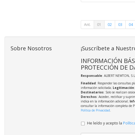
Ant.
01
02
03
04
Sobre Nosotros
¡Suscríbete a Nuestr
INFORMACIÓN BÁS
PROTECCIÓN DE D
Responsable
: ALBERT NEWTON, S.L
Finalidad
: Responder las consultas pl
información solicitada;
Legitimación
Destinatarios
: Solo se realizan cesio
Derechos
: Acceder, rectificar y supri
indica en la información adicional;
Inf
consultar la información completa de P
Política de Privacidad
.
He leído y acepto la
Polític