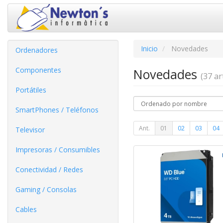
Inicio
Novedades
Ordenadores
Componentes
Novedades
(37 art
Portátiles
SmartPhones / Teléfonos
Ant.
01
02
03
04
Televisor
Impresoras / Consumibles
Conectividad / Redes
Gaming / Consolas
Cables