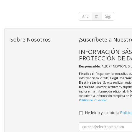
Ant.
01
Sig.
Sobre Nosotros
¡Suscríbete a Nuestr
INFORMACIÓN BÁS
PROTECCIÓN DE D
Responsable
: ALBERT NEWTON, S.L
Finalidad
: Responder las consultas pl
información solicitada;
Legitimación
Destinatarios
: Solo se realizan cesio
Derechos
: Acceder, rectificar y supri
indica en la información adicional;
Inf
consultar la información completa de P
Política de Privacidad
.
He leído y acepto la
Polític