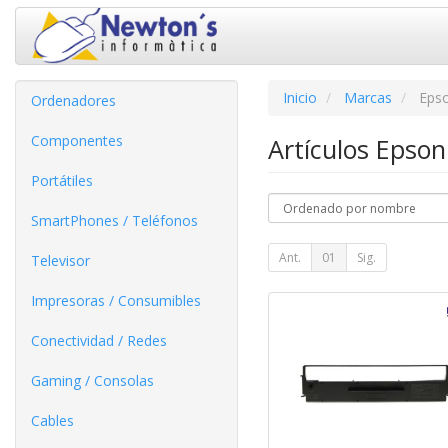
Inicio
Marcas
Eps
Ordenadores
Componentes
Artículos Epso
Portátiles
SmartPhones / Teléfonos
Ant.
01
Sig.
Televisor
Impresoras / Consumibles
Conectividad / Redes
Gaming / Consolas
Cables