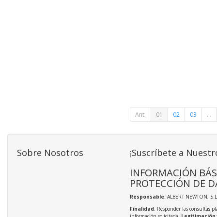
Ant.
01
02
03
...
Sobre Nosotros
¡Suscríbete a Nuestr
INFORMACIÓN BÁS
PROTECCIÓN DE D
Responsable
: ALBERT NEWTON, S.L
Finalidad
: Responder las consultas pl
información solicitada;
Legitimación