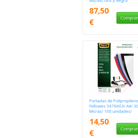
Micras/ Gris y Negra
87,50
Compra
€
Portadas de Polipropilen
Fellowes 5476603/ A4/ 3
Micras/ 100 unidades/
Negras
14,50
Compra
€