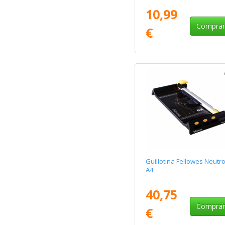
10,99
Compra
€
Guillotina Fellowes Neutr
A4
40,75
Compra
€