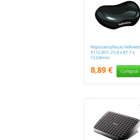
Reposamuñecas Fellowe
9112301/ 25.4 x 87.7 x
123.8mm
8,89 €
Comprar