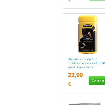
Dispensador de 100
Toallitas Fellowes 91831
para Limpieza de
Pantallas/ Pack de 6
22,99
Unidades
Compra
€