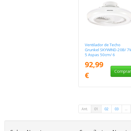
Ventilador de Techo
Grunkel SKYWIND-20B/ 7
5 Aspas 50cm/ 6
Velocidades
92,99
Compra
€
Ant.
01
02
03
...